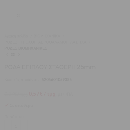
Μεγέθυνση
Αρχική σελίδα
ΒΙΟΜΗΧΑΝΙΚΑ
ΡΟΔΕΣ - ΤΡΟΧΟΙ - ΑΕΡΟΘΑΛΑΜΟΙ - ΛΑΣΤΙΧΑ
ΡΟΔΕΣ ΒΙΟΜΗΧΑΝΙΚΕΣ
ΡΟΔΑ ΕΠΙΠΛΟΥ ΣΤΑΘΕΡΗ 25mm
Κωδικός προϊόντος:
5205604059385
Original
Η
0,57
€
/ τμχ.
0,87
€
/ τμχ.
με ΦΠΑ
price
τρέχουσα
was:
τιμή
Σε απόθεμα
0,87€
είναι:
Ποσότητα:
/
0,57€
τμχ..
/