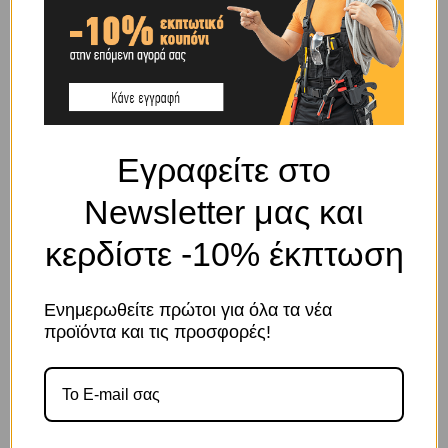
SHIPPING & DELIVERY
ΠΕΡΙΓΡΑΦΉ
Εγραφείτε στο
Διαστάσεις ρόδας: Φ22X38
Συνολικό ύψος: 28
Newsletter μας και
Διαστάσεις βάσης: 58Χ44
Κέντρα τρύπας: 40Χ24
κερδίστε -10% έκπτωση
ΣΧΕΤΙΚΆ ΠΡΟΪΌΝΤΑ
Ενημερωθείτε πρώτοι για όλα τα νέα
προϊόντα και τις προσφορές!
Το κατάστημα χρησιμοποιεί Cookies
-35%
Χρησιμοποιούμε cookies για να βελτιώσουμε την εμπειρία
σας στον ιστότοπό μας. Η χρήση και οι σκοποί αυτών
περιγράφονται στην Πολιτική Απορρήτου