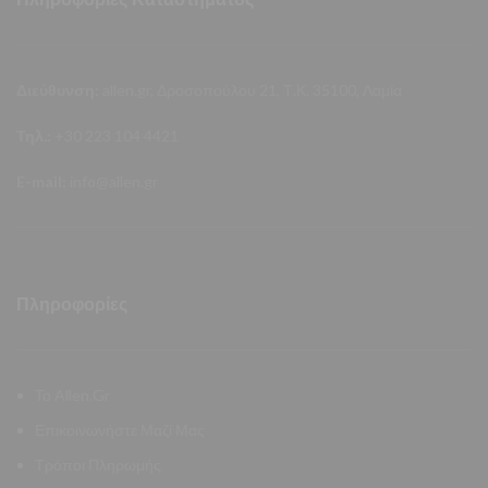
Διεύθυνση:
allen.gr, Δροσοπούλου 21, Τ.Κ. 35100, Λαμία
Τηλ.:
+30 223 104 4421
E-mail:
info@allen.gr
Πληροφορίες
Το Allen.Gr
Επικοινωνήστε Μαζί Μας
Τρόποι Πληρωμής