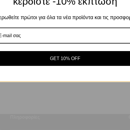
κερδίστε -10% έκπτωση
Αποδοχή
Πο
Ρυθμίσεις
ρωθείτε πρώτοι για όλα τα νέα προϊόντα και τις προσφο
ς προϊόντος:
5205604012373
ΣΤΟΛΙ ΣΙΛΙΚΟΝΗΣ JM-117
GET 10% OFF
ΠΙΣΤΟΛΙΑ ΣΙΛΙΚΟΝΗΣ
4,24
€
/ Τμχ
με ΦΠΑ
Πληροφορίες