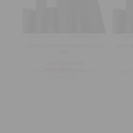
Κωδικός προϊόντος:
5205604021283
Κωδικό
ΚΟΤΕΤΣΟΣΥΡΜΑ ΕΝ ΘΕΡΜΩ 1/2″ 1,2 Χ
ΚΟΤΕΤΣ
25m
ΚΟΤΕΤΣΟΣΥΡΜΑΤΑ
56,43
€
/ Ρολλό
με ΦΠΑ
ΖΗΤΟΥΜΕΝΟ ΒΑΡΟΣ ΑΝΑ ΡΟΛΛΟ: 12,7
Κοτετσ
ΚGR (CUI LI)