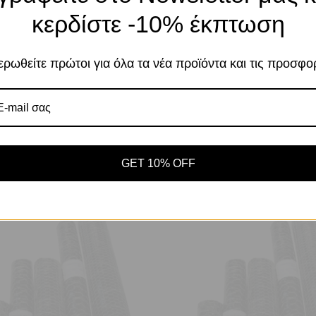
κερδίστε -10% έκπτωση
Χρησιμοποιούμε cookies για να βελτιώσουμε 
σας στον ιστότοπό μας. Η χρήση και οι σκοπο
περιγράφονται στην Πολιτική Απορρήτου
ρωθείτε πρώτοι για όλα τα νέα προϊόντα και τις προσφο
Αποδοχή
Πο
Ρυθμίσεις
GET 10% OFF