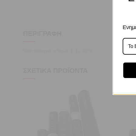
Ενημε
ΠΕΡΙΓΡΑΦΉ
Κοτετσόσυρμα εν θερμώ 1″ 1,2 Χ 25m
ΣΧΕΤΙΚΆ ΠΡΟΪΌΝΤΑ