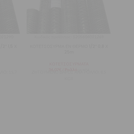
021290
Κωδικός προϊόντος:
5205604021269
Κωδι
″ 1,5 Χ
ΚΟΤΕΤΣΟΣΥΡΜΑ ΕΝ ΘΕΡΜΩ 1/2″ 0,8 Χ
ΚΟΤΕ
25m
ΚΟΤΕΤΣΟΣΥΡΜΑΤΑ
36,07
€
/ Ρολλό
με ΦΠΑ
Ο: 15,7
ΖΗΤΟΥΜΕΝΟ ΒΑΡΟΣ ΑΝΑ ΡΟΛΛΟ: 8,5
ΖΗΤ
ΚGR