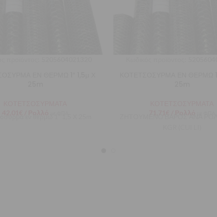
ς προϊόντος:
5205604021320
Κωδικός προϊόντος:
5205604
ΟΣΥΡΜΑ ΕΝ ΘΕΡΜΩ 1″ 1,5μ Χ
ΚΟΤΕΤΣΟΣΥΡΜΑ ΕΝ ΘΕΡΜΩ 1/2
25m
25m
ΚΟΤΕΤΣΟΣΥΡΜΑΤΑ
ΚΟΤΕΤΣΟΣΥΡΜΑΤΑ
42,01
€
/ Ρολλό
71,71
€
/ Ρολλό
με ΦΠΑ
με ΦΠΑ
όσυρμα εν θερμώ 1″ 1,5 Χ 25m
ΖΗΤΟΥΜΕΝΟ ΒΑΡΟΣ ΑΝΑ ΡΟΛΛ
ΚGR (CUI LI)