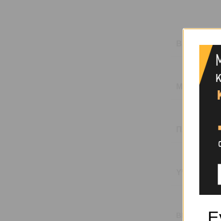
ΒΆΡΟΣ
ΜΉΚΟΣ (M)
ΠΛΈΞΗ
ΥΨΟΣ (M)
Ε
BRAND