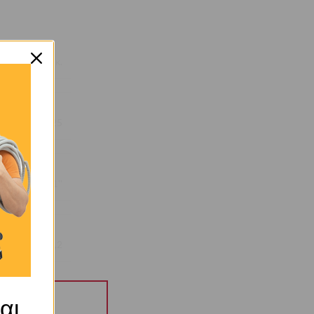
7,635 κ.
25
1''
1,2
αι
OEM