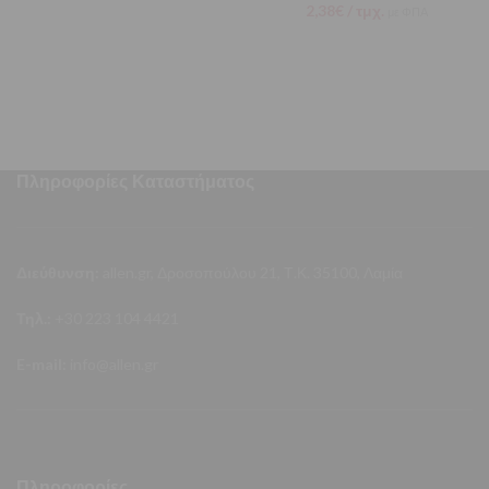
2,38
€
/ τμχ.
με ΦΠΑ
Πληροφορίες Καταστήματος
Διεύθυνση:
allen.gr, Δροσοπούλου 21, Τ.Κ. 35100, Λαμία
Τηλ.:
+30 223 104 4421
E-mail:
info@allen.gr
Πληροφορίες