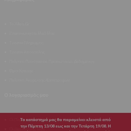
Το Allen.Gr
Επικοινωνήστε Μαζί Μας
Τρόποι Πληρωμής
Τρόποι Αποστολής
Πολιτική Προστασίας Προσωπικών Δεδομένων
Όροι Χρήσης
Πολιτική Ακύρωσης/Επιστροφών
Ο λογαριασμός μου
Οι Παραγγελίες Μου
Το κατάστημά μας θα παραμείνει κλειστό από
την Πέμπτη 13/08 εως και την Τετάρτη 19/08. Η
Οι Διευθύνσεις Μου