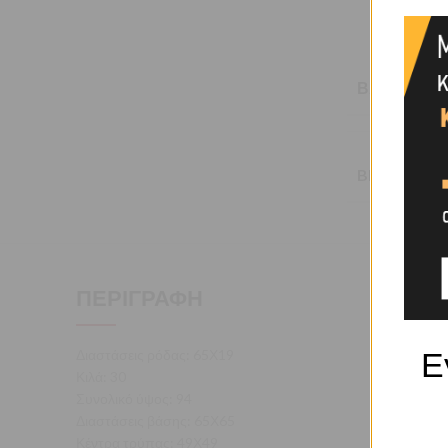
ΒΆΡΟΣ
BRAND
ΠΕΡΙΓΡΑΦΉ
Ε
Διαστάσεις ρόδας: 65Χ19
Κιλά: 30
Συνολικό ύψος: 94
Διαστάσεις βάσης: 65Χ65
Κέντρα τρύπας: 49Χ49