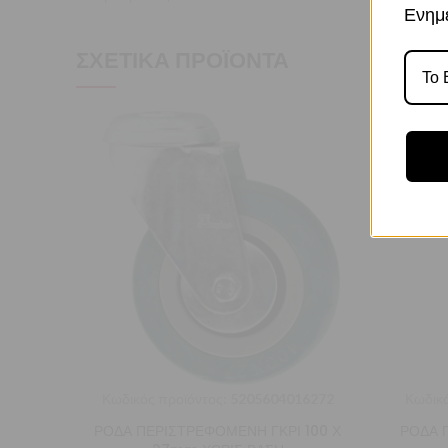
Ενημε
ΣΧΕΤΙΚΆ ΠΡΟΪΌΝΤΑ
Κωδικός προϊόντος:
5205604016272
Κωδικό
ΡΟΔΑ ΠΕΡΙΣΤΡΕΦΟΜΕΝΗ ΓΚΡΙ 100 Χ
ΡΟΔΑ 