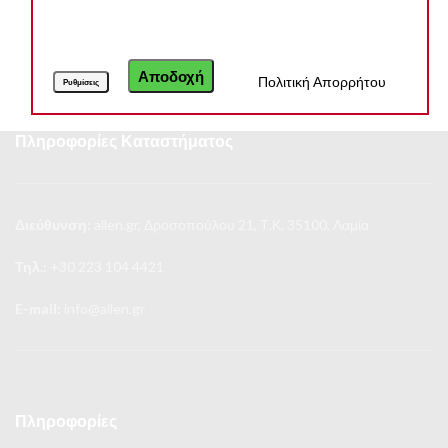
Αποδοχή
Πολιτική Απορρήτου
Ρυθμίσεις
Πληροφορίες Καταστήματος
Διεύθυνση:
allen.gr, Δροσοπούλου 21, Τ.Κ. 35100, Λαμία
Τηλ.:
+30 223 104 4421
E-mail:
info@allen.gr
Πληροφορίες