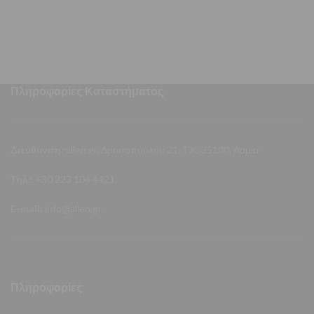
τρυπανιού χρησιμοποιείται για
πετρέλαιο, λάδι, νερό
Πληροφορίες Καταστήματος
Διεύθυνση:
allen.gr, Δροσοπούλου 21, Τ.Κ. 35100, Λαμία
Τηλ.:
+30 223 104 4421
E-mail:
info@allen.gr
Πληροφορίες