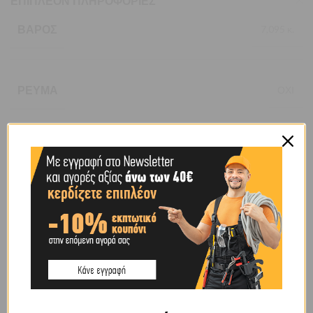
ΕΠΙΠΛΈΟΝ ΠΛΗΡΟΦΟΡΊΕΣ
ΒΆΡΟΣ
7,095 κ.
ΡΕΎΜΑ
ΟΧΙ
ΤΎΠΟΥ
ΕΛΛΗΝΙΚΟΥ
ΧΑΡΑΚΤΗΡΙΣΤΙΚΌ
ΝΕΡΟΥ
ΧΡΏΜΑ
ΚΟΚΚΙΝΟ