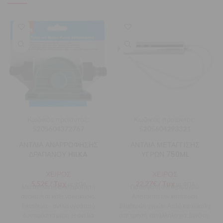
Κωδικός προϊόντος:
Κωδικός προϊόντος:
5205604372767
5205604293321
ΑΝΤΛΙΑ ΑΝΑΡΡΟΦΗΣΗΣ
ΑΝΤΛΙΑ ΜΕΤΑΓΓΙΣΗΣ
ΔΡΑΠΑΝΟΥ HILKA
ΥΓΡΩΝ 750ML
ΧΕΙΡΟΣ
ΧΕΙΡΟΣ
5,52
€
/ Τμχ
22,27
€
/ Τμχ
με ΦΠΑ
με ΦΠΑ
Μια αντλία είναι απαραίτητη
Για ασφαλή άντληση υγρώ
συσκευή σε κάθε νοικοκυριό.
Αποτρέπει την κατάπoση
Εκτοξεύει – αντλεί υγρά από
βλαβερών υγρών. Απλό και εύκολο
δυσπρόσιτα μέρη. Η αντλία
στη χρήση, κατάλληλο για: βενζίνη,