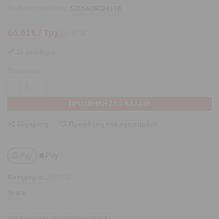
Κωδικός προϊόντος:
5205604024598
66,61
€
/ Τμχ
με ΦΠΑ
Σε απόθεμα
Ποσότητα:
ΠΡΟΣΘΉΚΗ ΣΤΟ ΚΑΛΆΘΙ
Σύγκριση
Προσθήκη στα αγαπημένα
Κατηγορία:
ΧΕΙΡΟΣ
Share: