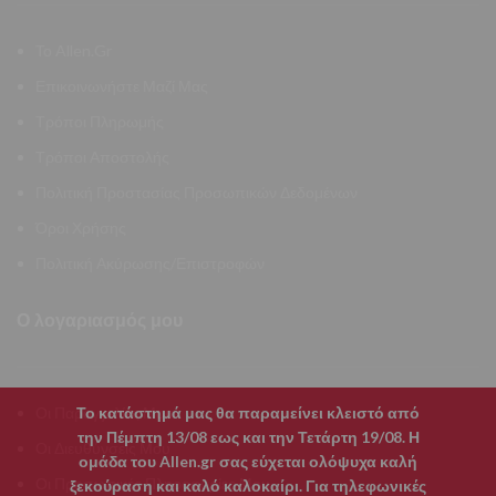
Το Allen.Gr
Επικοινωνήστε Μαζί Μας
Τρόποι Πληρωμής
Τρόποι Αποστολής
Πολιτική Προστασίας Προσωπικών Δεδομένων
Όροι Χρήσης
Πολιτική Ακύρωσης/Επιστροφών
Ο λογαριασμός μου
Το κατάστημά μας θα παραμείνει κλειστό από
Οι Παραγγελίες Μου
την Πέμπτη 13/08 εως και την Τετάρτη 19/08. Η
Οι Διευθύνσεις Μου
ομάδα του Allen.gr σας εύχεται ολόψυχα καλή
Οι Προσωπικές Πληροφορίες Μου
ξεκούραση και καλό καλοκαίρι. Για τηλεφωνικές