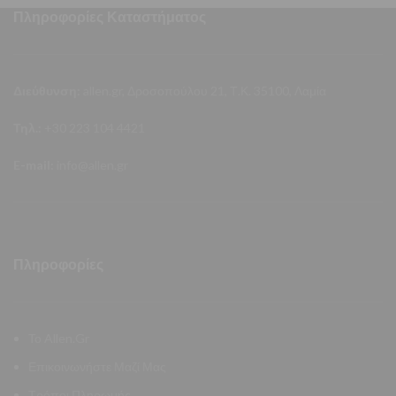
Πληροφορίες Καταστήματος
Διεύθυνση:
allen.gr, Δροσοπούλου 21, Τ.Κ. 35100, Λαμία
Τηλ.:
+30 223 104 4421
E-mail:
info@allen.gr
Πληροφορίες
Το Allen.Gr
Επικοινωνήστε Μαζί Μας
Τρόποι Πληρωμής