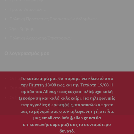
Τρόποι Αποστολής
Πολιτική Προστασίας Προσωπικών Δεδομένων
Όροι Χρήσης
Πολιτική Ακύρωσης/Επιστροφών
Ο λογαριασμός μου
Οι Παραγγελίες Μου
Το κατάστημά μας θα παραμείνει κλειστό από
την Πέμπτη 13/08 εως και την Τετάρτη 19/08. Η
Οι Διευθύνσεις Μου
ομάδα του Allen.gr σας εύχεται ολόψυχα καλή
Οι Προσωπικές Πληροφορίες Μου
ξεκούραση και καλό καλοκαίρι. Για τηλεφωνικές
παραγγελίες ή ερωτήσεις, παρακαλώ αφήστε
μας το μήνυμά σας στον τηλεφωνητή ή στείλτε
CLUSTER | CIS
ALLEN.GR
2026 POWERED BY
μας email στο info@allen.gr και θα
επικοινωνήσουμε μαζί σας το συντομότερο
0
δυνατό.
Shop
Filters
Wishlist
Καλάθι
My account