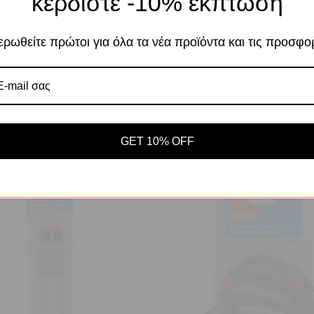
κερδίστε -10% έκπτωση
σας στον ιστότοπό μας. Η χρήση και οι σκοπο
περιγράφονται στην Πολιτική Απορρήτου
ρωθείτε πρώτοι για όλα τα νέα προϊόντα και τις προσφο
Αποδοχή
Πο
Ρυθμίσεις
ς προϊόντος:
5205604220051
Κωδικός προϊόντος:
5205604
ΚΑΣ ΑΝΟΞΕΙΔΩΤΟΣ ΜΑΤ 12″
ΧΑΡΑΚΑΣ ΑΝΟΞΕΙΔΩΤΟΣ Μ
(300mm) HILKA
(610mm) HILKA
GET 10% OFF
ΜΕΤΡΑ - ΠΑΧΥΜΕΤΡΑ
ΜΕΤΡΑ - ΠΑΧΥΜΕΤΡΑ
1,53
€
/ Τμχ
3,31
€
/ Τμχ
με ΦΠΑ
με ΦΠΑ