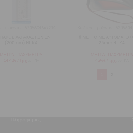
ς προϊόντος:
5205604667214
Κωδικός προϊόντος:
5205604
ΙΑΚΟΣ ΧΑΡΑΚΑΣ ΓΩΝΙΩΝ
8 ΜΕΤΡΟ ΜΕ ΑΥΤΟΜΑΤΟ 
(200mm) HILKA
25mm HILKA
ΜΕΤΡΑ - ΠΑΧΥΜΕΤΡΑ
ΜΕΤΡΑ - ΠΑΧΥΜΕΤΡΑ
14,42
€
/ Τμχ
4,96
€
/ τμχ.
με ΦΠΑ
με ΦΠΑ
1
2
→
Πληροφορίες