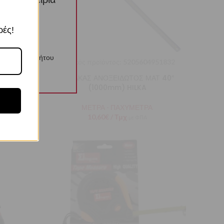
ί αυτών
ρές!
λιτική Απορρήτου
351168
Κωδικός προϊόντος:
5205604951832
ΑΤ 24″
ΧΑΡΑΚΑΣ ΑΝΟΞΕΙΔΩΤΟΣ ΜΑΤ 40″
(1000mm) HILKA
ΜΕΤΡΑ - ΠΑΧΥΜΕΤΡΑ
10,60
€
/ Τμχ
με ΦΠΑ