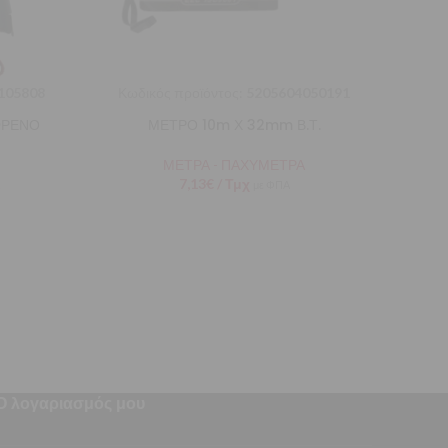
105808
Κωδικός προϊόντος:
5205604050191
ΦΡΕΝΟ
ΜΕΤΡΟ 10m Χ 32mm Β.Τ.
ΜΕΤΡΑ - ΠΑΧΥΜΕΤΡΑ
7,13
€
/ Τμχ
με ΦΠΑ
Ο λογαριασμός μου