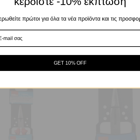
κερδίστε -10% έκπτωση
σας στον ιστότοπό μας. Η χρήση και οι σκοπο
περιγράφονται στην Πολιτική Απορρήτου
ρωθείτε πρώτοι για όλα τα νέα προϊόντα και τις προσφο
Αποδοχή
Πο
Ρυθμίσεις
ς προϊόντος:
5205604054571
Κωδικός προϊόντος:
5205604
10″ (250mm) CR-V HILKA ΜΕ
ΓΚΡΙΠ ΜΕ ΜΥΤΗ 09″ (220m
ΜΑΛΑΚΗ ΛΑΒΗ
HILKA
GET 10% OFF
 - ΤΑΝΑΛΙΕΣ - ΑΠΟΓΥΜΝΩΤΕΣ
ΠΕΝΣΕΣ - ΤΑΝΑΛΙΕΣ - ΑΠΟΓ
11,46
€
/ Τμχ
8,48
€
/ Τμχ
με ΦΠΑ
με ΦΠΑ