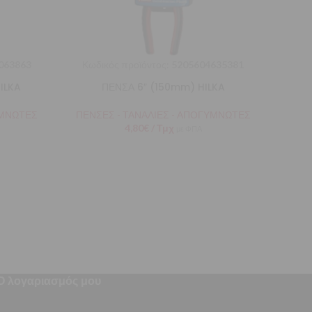
063863
Κωδικός προϊόντος:
5205604635381
ILKA
ΠΕΝΣΑ 6″ (150mm) HILKA
ΥΜΝΩΤΕΣ
ΠΕΝΣΕΣ - ΤΑΝΑΛΙΕΣ - ΑΠΟΓΥΜΝΩΤΕΣ
4,80
€
/ Τμχ
με ΦΠΑ
Ο λογαριασμός μου