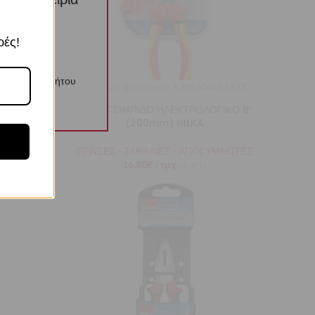
ί αυτών
ρές!
λιτική Απορρήτου
309787
Κωδικός προϊόντος:
5205604055837
m) CR-V
ΜΥΤΟΤΣΙΜΠΙΔΟ ΗΛΕΚΤΡΟΛΟΓΙΚΟ 8″
(200mm) HILKA
ΥΜΝΩΤΕΣ
ΠΕΝΣΕΣ - ΤΑΝΑΛΙΕΣ - ΑΠΟΓΥΜΝΩΤΕΣ
16,80
€
/ τμχ.
με ΦΠΑ