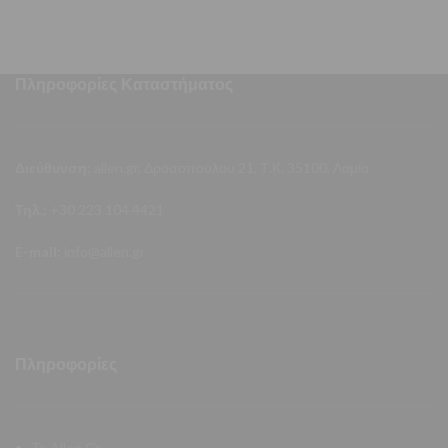
Πληροφορίες Καταστήματος
Διεύθυνση:
allen.gr, Δροσοπούλου 21, Τ.Κ. 35100, Λαμία
Τηλ.:
+30 223 104 4421
E-mail:
info@allen.gr
Πληροφορίες
Το Allen.Gr