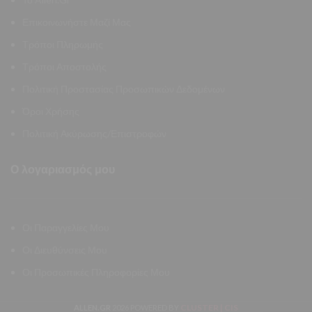
Επικοινωνήστε Μαζί Μας
Τρόποι Πληρωμής
Τρόποι Αποστολής
Πολιτική Προστασίας Προσωπικών Δεδομένων
Όροι Χρήσης
Πολιτική Ακύρωσης/Επιστροφών
Ο λογαριασμός μου
Οι Παραγγελίες Μου
Οι Διευθύνσεις Μου
Οι Προσωπικές Πληροφορίες Μου
CLUSTER | CIS
ALLEN.GR
2026 POWERED BY