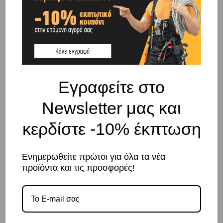
BRAND
OEM
SHIPPING & DELIVERY
Εγραφείτε στο
ΠΕΡΙΓΡΑΦΉ
Newsletter μας και
Κοτετσόσυρμα γαλβανιζέ εν θερμώ.
κερδίστε -10% έκπτωση
Πλέξη: 1″
Μήκος: 25 m
Ύψος: 1 m
Ενημερωθείτε πρώτοι για όλα τα νέα
προϊόντα και τις προσφορές!
Το κατάστημα χρησιμοποιεί Cookies
ΣΧΕΤΙΚΆ ΠΡΟΪΌΝΤΑ
Χρησιμοποιούμε cookies για να βελτιώσουμε την εμπειρία
σας στον ιστότοπό μας. Η χρήση και οι σκοποί αυτών
περιγράφονται στην Πολιτική Απορρήτου