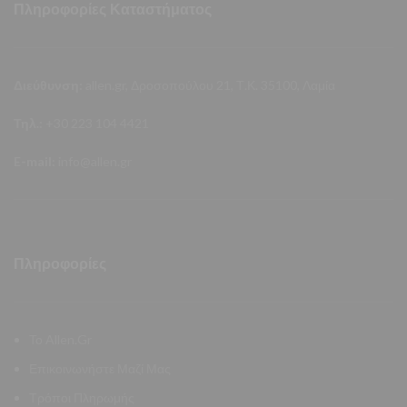
Πληροφορίες Καταστήματος
Διεύθυνση:
allen.gr, Δροσοπούλου 21, Τ.Κ. 35100, Λαμία
Τηλ.:
+30 223 104 4421
E-mail:
info@allen.gr
Πληροφορίες
Το Allen.Gr
Επικοινωνήστε Μαζί Μας
Τρόποι Πληρωμής