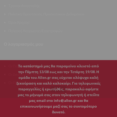
Τρόποι Αποστολής
Πολιτική Προστασίας Προσωπικών Δεδομένων
Όροι Χρήσης
Πολιτική Ακύρωσης/Επιστροφών
Ο λογαριασμός μου
Το κατάστημά μας θα παραμείνει κλειστό από
Οι Παραγγελίες Μου
την Πέμπτη 13/08 εως και την Τετάρτη 19/08. Η
Οι Διευθύνσεις Μου
ομάδα του Allen.gr σας εύχεται ολόψυχα καλή
Οι Προσωπικές Πληροφορίες Μου
ξεκούραση και καλό καλοκαίρι. Για τηλεφωνικές
παραγγελίες ή ερωτήσεις, παρακαλώ αφήστε
μας το μήνυμά σας στον τηλεφωνητή ή στείλτε
CLUSTER | CIS
ALLEN.GR
2026 POWERED BY
μας email στο info@allen.gr και θα
επικοινωνήσουμε μαζί σας το συντομότερο
0
δυνατό.
Shop
Wishlist
Καλάθι
My account