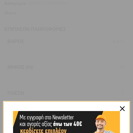
Κατηγορία:
ΚΟΤΕΤΣΟΣΥΡΜΑΤΑ
Share:
ΕΠΙΠΛΈΟΝ ΠΛΗΡΟΦΟΡΊΕΣ
ΒΆΡΟΣ
6,27 κ.
ΜΉΚΟΣ (M)
25
ΠΛΈΞΗ
1''
ΥΨΟΣ (M)
1