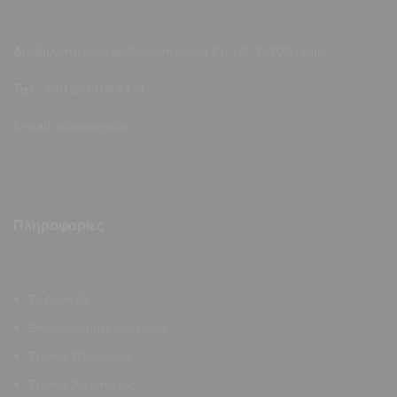
Διεύθυνση:
allen.gr, Δροσοπούλου 21, Τ.Κ. 35100, Λαμία
Τηλ.:
+30 223 104 4421
E-mail:
info@allen.gr
Πληροφορίες
Το Allen.Gr
Επικοινωνήστε Μαζί Μας
Τρόποι Πληρωμής
Τρόποι Αποστολής