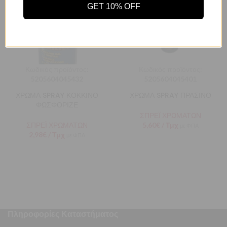
GET 10% OFF
Αποδοχή
Πολιτική Απορρήτου
Ρυθμίσεις
Κωδικός προϊόντος:
Κωδικός προϊόντος:
5205604045432
5205604045401
ΧΡΩΜΑ SPRAY ΚΟΚΚΙΝΟ
ΧΡΩΜΑ SPRAY ΠΡΑΣΙΝΟ
ΦΩΣΦΟΡΙΖΕ
ΣΠΡΕΪ ΧΡΩΜΑΤΩΝ
ΣΠΡΕΪ ΧΡΩΜΑΤΩΝ
5,60
€
/ Τμχ
με ΦΠΑ
2,98
€
/ Τμχ
με ΦΠΑ
Πληροφορίες Καταστήματος