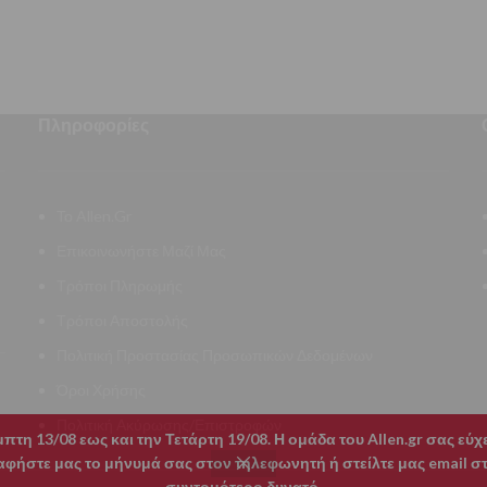
Πληροφορίες
Το Allen.Gr
Επικοινωνήστε Μαζί Μας
Τρόποι Πληρωμής
Τρόποι Αποστολής
Πολιτική Προστασίας Προσωπικών Δεδομένων
Όροι Χρήσης
Πολιτική Ακύρωσης/Επιστροφών
τη 13/08 εως και την Τετάρτη 19/08. Η ομάδα του Allen.gr σας εύ
ήστε μας το μήνυμά σας στον τηλεφωνητή ή στείλτε μας email στο
συντομότερο δυνατό.