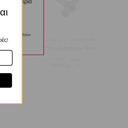
την εμπειρία
ί αυτών
αι
λιτική Απορρήτου
018948
Κωδικός προϊόντος:
5205604018955
ρές!
 12mm
ΝΑΥΤΙΚΟ ΚΛΕΙΔΙ D ΙΝΟΧ 16mm
ΤΥΠΟΥ D ΙΝΟΧ
9,76
€
/ Τμχ
με ΦΠΑ