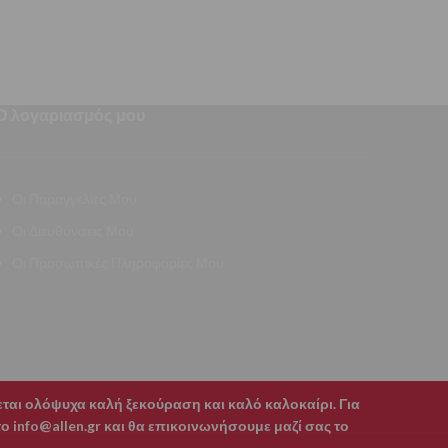
Ο λογαριασμός μου
Οι Παραγγελίες Μου
Οι Διευθύνσεις Μου
Οι Προσωπικές Πληροφορίες Μου
χεται ολόψυχα καλή ξεκούραση και καλό καλοκαίρι. Για
 info@allen.gr και θα επικοινωνήσουμε μαζί σας το