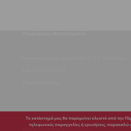
Πληροφορίες Καταστήματος
Διεύθυνση:
allen.gr, Δροσοπούλου 21, Τ.Κ. 35100, Λαμία
Τηλ.:
+30 223 104 4421
E-mail:
info@allen.gr
Το κατάστημά μας θα παραμείνει κλειστό από την Πέμπ
τηλεφωνικές παραγγελίες ή ερωτήσεις, παρακαλώ αφ
CLUSTER | CIS
ALLEN.GR
2026 POWERED BY