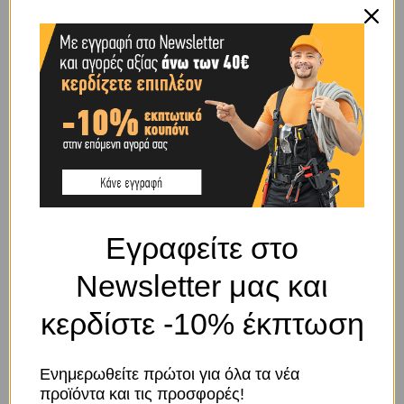
ΤΎΠΟΥ
ΟΧΙ ΒΑΡΕΩΣ ΤΥΠΟΥ
ΧΡΏΜΑ
ΜΑΥΡΟ
BRAND
OEM
SHIPPING & DELIVERY
Εγραφείτε στο
Newsletter μας και
ΠΕΡΙΓΡΑΦΉ
κερδίστε -10% έκπτωση
Διαστάσεις ρόδας: 250Χ48
Κιλά: 250
Ενημερωθείτε πρώτοι για όλα τα νέα
Συνολικό ύψος: 285
προϊόντα και τις προσφορές!
Διαστάσεις βάσης: 135Χ105