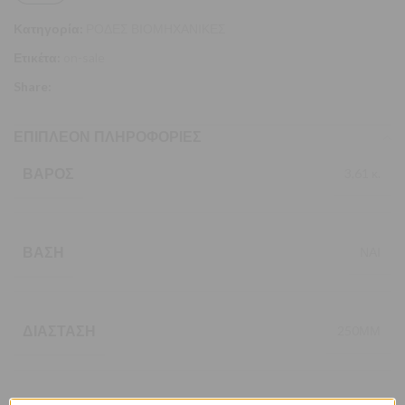
Κατηγορία:
ΡΟΔΕΣ ΒΙΟΜΗΧΑΝΙΚΕΣ
Ετικέτα:
on-sale
Share:
ΕΠΙΠΛΈΟΝ ΠΛΗΡΟΦΟΡΊΕΣ
ΒΆΡΟΣ
3,61 κ.
ΒΆΣΗ
ΝΑΙ
ΔΙΆΣΤΑΣΗ
250ΜΜ