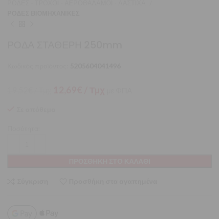
ΡΟΔΕΣ - ΤΡΟΧΟΙ - ΑΕΡΟΘΑΛΑΜΟΙ - ΛΑΣΤΙΧΑ
ΡΟΔΕΣ ΒΙΟΜΗΧΑΝΙΚΕΣ
ΡΟΔΑ ΣΤΑΘΕΡΗ 250mm
Κωδικός προϊόντος:
5205604041496
Original
Η
12,69
€
/ Τμχ
19,52
€
/ Τμχ
με ΦΠΑ
price
τρέχουσα
was:
τιμή
Σε απόθεμα
19,52€
είναι:
Ποσότητα:
/
12,69€
Τμχ.
/
Τμχ.
ΠΡΟΣΘΉΚΗ ΣΤΟ ΚΑΛΆΘΙ
Σύγκριση
Προσθήκη στα αγαπημένα