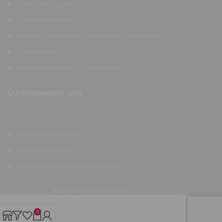
Τρόποι Πληρωμής
Τρόποι Αποστολής
Πολιτική Προστασίας Προσωπικών Δεδομένων
Όροι Χρήσης
Πολιτική Ακύρωσης/Επιστροφών
Ο λογαριασμός μου
Οι Παραγγελίες Μου
Οι Διευθύνσεις Μου
Οι Προσωπικές Πληροφορίες Μου
CLUSTER | CIS
ALLEN.GR
2026 POWERED BY
0