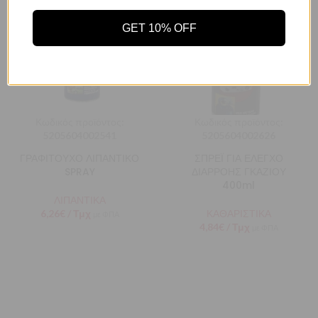
GET 10% OFF
Αποδοχή
Πολιτική Απορρήτου
Ρυθμίσεις
Κωδικός προϊόντος:
Κωδικός προϊόντος:
5205604002541
5205604002626
ΓΡΑΦΙΤΟΥΧΟ ΛΙΠΑΝΤΙΚΟ
ΣΠΡΕΪ ΓΙΑ ΕΛΕΓΧΟ
SPRAY
ΔΙΑΡΡΟΗΣ ΓΚΑΖΙΟΥ
400ml
ΛΙΠΑΝΤΙΚΑ
6,26
€
/ Τμχ
ΚΑΘΑΡΙΣΤΙΚΑ
με ΦΠΑ
4,84
€
/ Τμχ
με ΦΠΑ