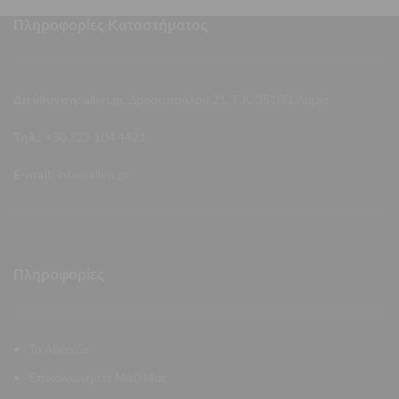
Πληροφορίες Καταστήματος
Διεύθυνση:
allen.gr, Δροσοπούλου 21, Τ.Κ. 35100, Λαμία
Τηλ.:
+30 223 104 4421
E-mail:
info@allen.gr
Πληροφορίες
Το Allen.Gr
Επικοινωνήστε Μαζί Μας