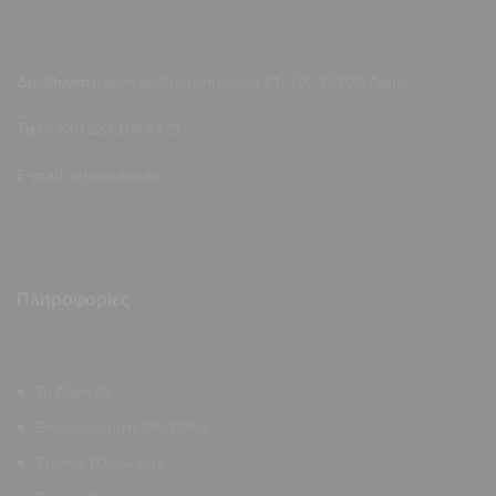
Διεύθυνση:
allen.gr, Δροσοπούλου 21, Τ.Κ. 35100, Λαμία
Τηλ.:
+30 223 104 4421
E-mail:
info@allen.gr
Πληροφορίες
Το Allen.Gr
Επικοινωνήστε Μαζί Μας
Τρόποι Πληρωμής