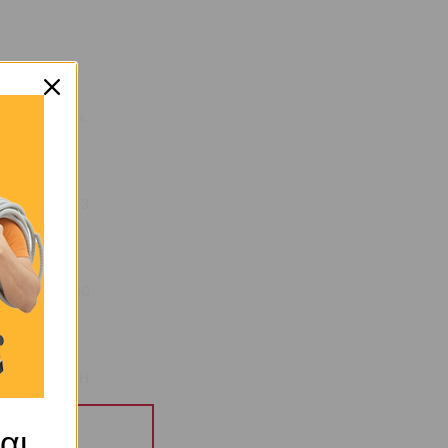
2,999994 κ.
3
10
ΑΚΡΥΛΙΚΗ
αι