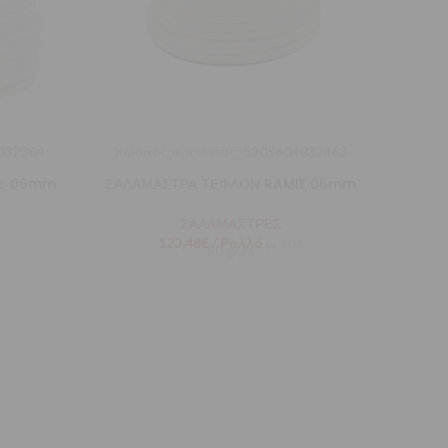
032364
Κωδικός προϊόντος:
5205604032463
Κωδι
ΟΣ 06mm
ΣΑΛΑΜΑΣΤΡΑ ΤΕΦΛΟΝ RAMIE 06mm
ΣΑΛΑ
ΣΑΛΑΜΑΣΤΡΕΣ
123,48
€
/ Ρολλό
με ΦΠΑ
50 gr/m