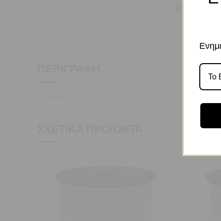
BRAND
Ενημε
ΠΕΡΙΓΡΑΦΉ
190 gr/m
ΣΧΕΤΙΚΆ ΠΡΟΪΌΝΤΑ