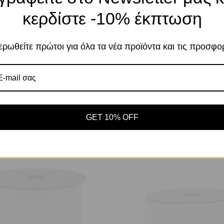
κερδίστε -10% έκπτωση
Χρησιμοποιούμε cookies για να βελτιώσουμε 
σας στον ιστότοπό μας. Η χρήση και οι σκοπο
περιγράφονται στην Πολιτική Απορρήτου
ρωθείτε πρώτοι για όλα τα νέα προϊόντα και τις προσφο
Αποδοχή
Πο
Ρυθμίσεις
GET 10% OFF