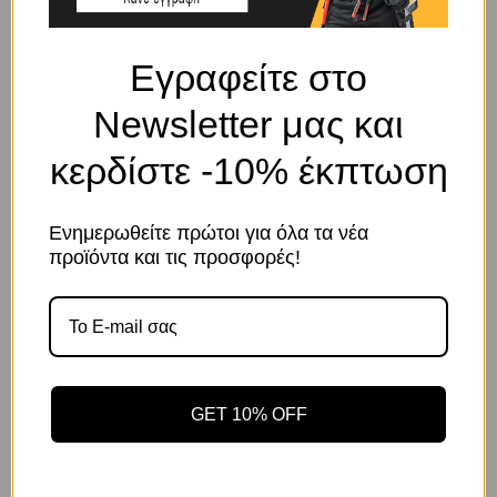
Εγραφείτε στο
ΠΕΡΙΓΡΑΦΉ
Newsletter μας και
Ροδάντζα γαλβανιζέ 12mm
κερδίστε -10% έκπτωση
ΣΧΕΤΙΚΆ ΠΡΟΪΌΝΤΑ
Ενημερωθείτε πρώτοι για όλα τα νέα
Το κατάστημα χρησιμοποιεί Cookies
προϊόντα και τις προσφορές!
Χρησιμοποιούμε cookies για να βελτιώσουμε την εμπειρία
σας στον ιστότοπό μας. Η χρήση και οι σκοποί αυτών
περιγράφονται στην Πολιτική Απορρήτου
GET 10% OFF
Αποδοχή
Πολιτική Απορρήτου
Ρυθμίσεις
Κωδικός προϊόντος:
Κωδικός προϊόντος: