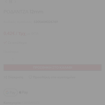
ΡΟΔΑΝΤΖΑ 12mm
Κωδικός προϊόντος:
5205604026769
0,42
€
/ Τμχ
με ΦΠΑ
Σε απόθεμα
Ποσότητα:
ΠΡΟΣΘΉΚΗ ΣΤΟ ΚΑΛΆΘΙ
Σύγκριση
Προσθήκη στα αγαπημένα
Κατηγορία:
ΓΑΛΒΑΝΙΖΕ