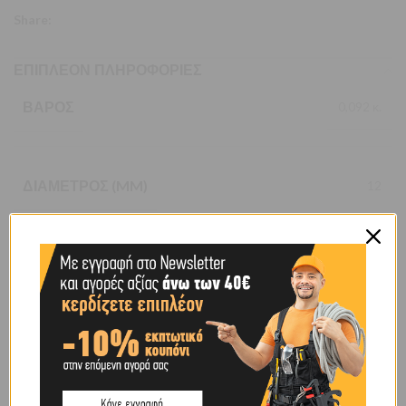
Share:
ΕΠΙΠΛΈΟΝ ΠΛΗΡΟΦΟΡΊΕΣ
ΒΆΡΟΣ
0,092 κ.
ΔΙΆΜΕΤΡΟΣ (MM)
12
ΥΛΙΚΌ ΚΑΤΑΣΚΕΥΉΣ
ΓΑΛΒΑΝΙΖΕ
BRAND
OEM
SHIPPING & DELIVERY