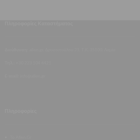
Πληροφορίες Καταστήματος
Διεύθυνση:
allen.gr, Δροσοπούλου 21, Τ.Κ. 35100, Λαμία
Τηλ.:
+30 223 104 4421
E-mail:
info@allen.gr
Πληροφορίες
Το Allen.Gr