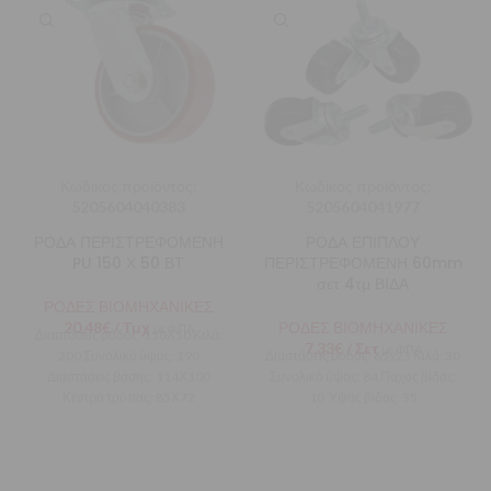
Κωδικός προϊόντος:
Κωδικός προϊόντος:
5205604040383
5205604041977
ΡΟΔΑ ΠΕΡΙΣΤΡΕΦΟΜΕΝΗ
ΡΟΔΑ ΕΠΙΠΛΟΥ
PU 150 Χ 50 ΒΤ
ΠΕΡΙΣΤΡΕΦΟΜΕΝΗ 60mm
σετ 4τμ ΒΙΔΑ
ΡΟΔΕΣ ΒΙΟΜΗΧΑΝΙΚΕΣ
20,48
€
/ Τμχ
ΡΟΔΕΣ ΒΙΟΜΗΧΑΝΙΚΕΣ
με ΦΠΑ
Διαστάσεις ρόδας: 150Χ50 Κιλά:
7,33
€
/ Σετ
με ΦΠΑ
200 Συνολικό ύψος: 190
Διαστάσεις ρόδας: 65χ23 Κιλά: 30
Διαστάσεις βάσης: 114Χ100
Συνολικό ύψος: 84 Πάχος βίδας:
Κέντρα τρύπας: 85Χ72
10 Ύψος βίδας: 35