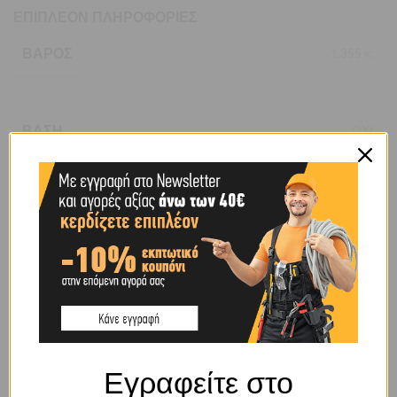
ΕΠΙΠΛΈΟΝ ΠΛΗΡΟΦΟΡΊΕΣ
ΒΆΡΟΣ
1,355 κ.
ΒΆΣΗ
ΟΧΙ
ΔΙΆΣΤΑΣΗ
200ΜΜ
ΤΎΠΟΥ
ΟΧΙ ΒΑΡΕΩΣ ΤΥΠΟΥ
ΧΡΏΜΑ
ΜΑΥΡΟ
Εγραφείτε στο