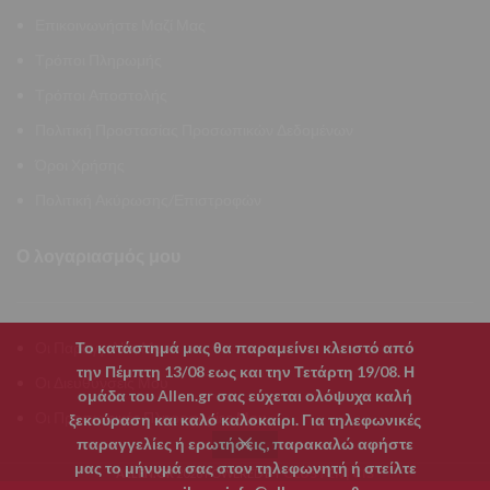
Επικοινωνήστε Μαζί Μας
Τρόποι Πληρωμής
Τρόποι Αποστολής
Πολιτική Προστασίας Προσωπικών Δεδομένων
Όροι Χρήσης
Πολιτική Ακύρωσης/Επιστροφών
Ο λογαριασμός μου
Το κατάστημά μας θα παραμείνει κλειστό από
Οι Παραγγελίες Μου
την Πέμπτη 13/08 εως και την Τετάρτη 19/08. Η
Οι Διευθύνσεις Μου
ομάδα του Allen.gr σας εύχεται ολόψυχα καλή
Οι Προσωπικές Πληροφορίες Μου
ξεκούραση και καλό καλοκαίρι. Για τηλεφωνικές
παραγγελίες ή ερωτήσεις, παρακαλώ αφήστε
μας το μήνυμά σας στον τηλεφωνητή ή στείλτε
CLUSTER | CIS
ALLEN.GR
2026 POWERED BY