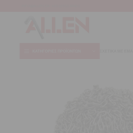
INFO@ALLEN.GR
+30 22310 44421
ΚΑΤΗΓΟΡΊΕΣ ΠΡΟΪΌΝΤΩΝ
ΣΧΕΤΙΚΑ ΜΕ ΕΜΑ