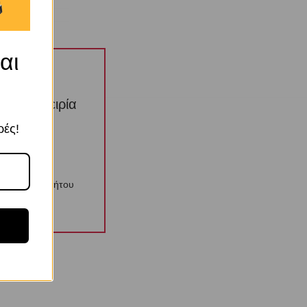
OEM
αι
την εμπειρία
ί αυτών
ρές!
λιτική Απορρήτου