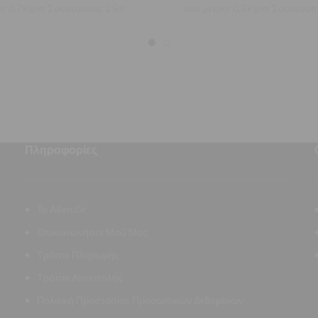
ο: 0,7Kg/m Συσκευασία: 25m
ανά μέτρο: 0,3Kg/m Συσκευασ
Πληροφορίες
Το Allen.Gr
Επικοινωνήστε Μαζί Μας
Τρόποι Πληρωμής
Τρόποι Αποστολής
Πολιτική Προστασίας Προσωπικών Δεδομένων