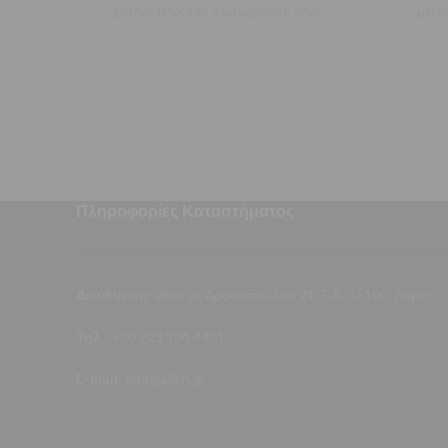
μέτρο: 0,5Kg/m Συσκευασία: 25m
μέτρ
Πληροφορίες Καταστήματος
Διεύθυνση:
allen.gr, Δροσοπούλου 21, Τ.Κ. 35100, Λαμία
Τηλ.:
+30 223 104 4421
E-mail:
info@allen.gr