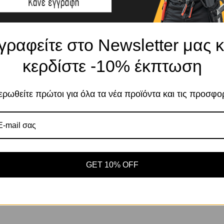
γραφείτε στο Newsletter μας κ
Το κατάστημα χρησιμοποιεί Cookies
κερδίστε -10% έκπτωση
Χρησιμοποιούμε cookies για να βελτιώσουμε 
σας στον ιστότοπό μας. Η χρήση και οι σκοπο
ρωθείτε πρώτοι για όλα τα νέα προϊόντα και τις προσφο
περιγράφονται στην Πολιτική Απορρήτου
Αποδοχή
Πο
Ρυθμίσεις
GET 10% OFF