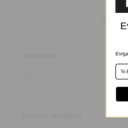
BRAND
Ε
Ενημε
ΠΕΡΙΓΡΑΦΉ
DIN 764
Μήκος κρίκου εσωτερικά: 20mm
Πλάτος κρίκου εσωτερικά: 8mm
Βάρος ανά μέτρο: 0,7Kg/m
Συσκευασία: 25m
ΣΧΕΤΙΚΆ ΠΡΟΪΌΝΤΑ