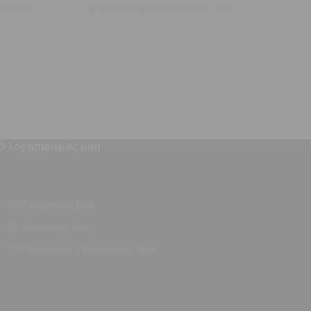
ία: 25m
μέτρο: 0,4Kg/m Συσκευασία: 25m
ανά 
Ο λογαριασμός μου
Οι Παραγγελίες Μου
Οι Διευθύνσεις Μου
Οι Προσωπικές Πληροφορίες Μου