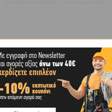
ΕΠΙΠΛΈΟΝ ΠΛΗΡΟΦΟΡΊΕΣ
SHIPPING & DELIVERY
 (MM)
ΊΑ
ΣΤΙΚΌ
ΜΕΣ