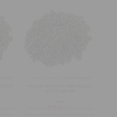
046866
Κωδικός προϊόντος:
5205604046873
Κωδι
ΜΕΣΑΙΟΥ
ΑΛΥΣΙΔΑ ΙΝΟΧ 04mm 25m ΜΕΣΑΙΟΥ
ΑΛΥΣ
ΚΡΙΚΟΥ AISI 316
ΙΝΟΧ
4,20
€
/ m
με ΦΠΑ
κά: 16mm
DIN 764 Μήκος κρίκου εσωτερικά: 17mm
DIN 7
mm Βάρος
Πλάτος κρίκου εσωτερικά: 6mm Βάρος ανά
Πλάτο