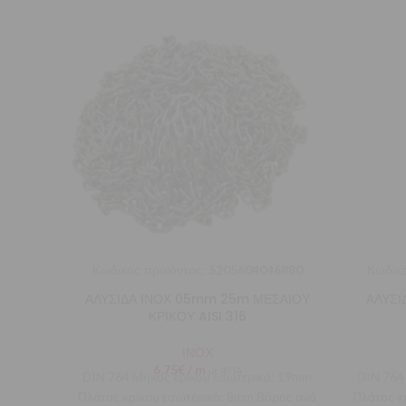
Κωδικός προϊόντος:
5205604046880
Κωδικό
ΑΛΥΣΙΔΑ ΙΝΟΧ 05mm 25m ΜΕΣΑΙΟΥ
ΑΛΥΣΙ
ΚΡΙΚΟΥ AISI 316
ΙΝΟΧ
6,75
€
/ m
με ΦΠΑ
DIN 764 Μήκος κρίκου εσωτερικά: 19mm
DIN 764
Πλάτος κρίκου εσωτερικά: 8mm Βάρος ανά
Πλάτος κ