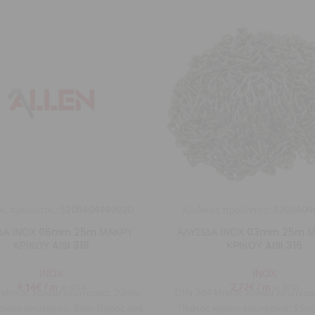
ς προϊόντος:
5205604949020
Κωδικός προϊόντος:
5205604
ΔΑ ΙΝΟΧ 06mm 25m ΜΑΚΡΥ
ΑΛΥΣΙΔΑ ΙΝΟΧ 03mm 25m 
ΚΡΙΚΟΥ AISI 316
ΚΡΙΚΟΥ AISI 316
ΙΝΟΧ
ΙΝΟΧ
9,16
€
/ m
2,72
€
/ m
με ΦΠΑ
με ΦΠΑ
 Μήκος κρίκου εσωτερικά: 20mm
DIN 764 Μήκος κρίκου εσωτερι
ρίκου εσωτερικά: 8mm Βάρος ανά
Πλάτος κρίκου εσωτερικά: 15