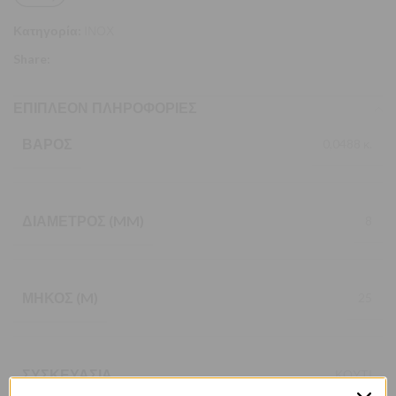
Κατηγορία:
ΙΝΟΧ
Share:
ΕΠΙΠΛΈΟΝ ΠΛΗΡΟΦΟΡΊΕΣ
ΒΆΡΟΣ
0,0488 κ.
ΔΙΆΜΕΤΡΟΣ (MM)
8
ΜΉΚΟΣ (M)
25
ΣΥΣΚΕΥΑΣΊΑ
ΚΟΥΤΙ