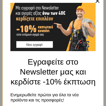
ΧΑΡΑΚΤΗΡΙΣΤΙΚΌ
ΜΕΣΑΙΟΣ ΚΡΙΚΟΣ
BRAND
OEM
SHIPPING & DELIVERY
Εγραφείτε στο
ΠΕΡΙΓΡΑΦΉ
Newsletter μας και
κερδίστε -10% έκπτωση
DIN 764
Μήκος κρίκου εσωτερικά: 28mm
Πλάτος κρίκου εσωτερικά: 11mm
Ενημερωθείτε πρώτοι για όλα τα νέα
Βάρος ανά μέτρο: 1,1Kg/m
προϊόντα και τις προσφορές!
Συσκευασία: 25m
Το κατάστημα χρησιμοποιεί Cookies