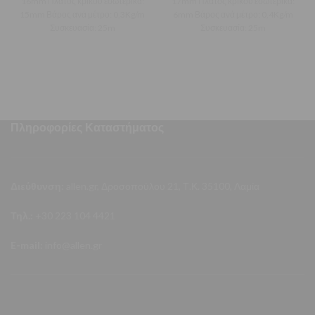
16mm Πλάτος κρίκου εσωτερικά:
17mm Πλάτος κρίκου εσωτερικά:
15mm Βάρος ανά μέτρο: 0,3Kg/m
6mm Βάρος ανά μέτρο: 0,4Kg/m
Συσκευασία: 25m
Συσκευασία: 25m
Πληροφορίες Καταστήματος
Διεύθυνση:
allen.gr, Δροσοπούλου 21, Τ.Κ. 35100, Λαμία
Τηλ.:
+30 223 104 4421
E-mail:
info@allen.gr