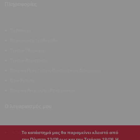
Πληροφορίες
Το Allen.Gr
Επικοινωνήστε Μαζί Μας
Τρόποι Πληρωμής
Τρόποι Αποστολής
Πολιτική Προστασίας Προσωπικών Δεδομένων
Όροι Χρήσης
Πολιτική Ακύρωσης/Επιστροφών
Ο λογαριασμός μου
Το κατάστημά μας θα παραμείνει κλειστό από
Οι Παραγγελίες Μου
την Πέμπτη 13/08 εως και την Τετάρτη 19/08. Η