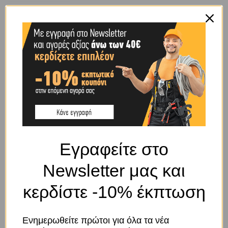
ΧΑΡΑΚΤΗΡΙΣΤΙΚΌ
ΜΕΣΑΙΟΣ ΚΡΙΚΟΣ
BRAND
OEM
SHIPPING & DELIVERY
ΠΕΡΙΓΡΑΦΉ
Εγραφείτε στο
Newsletter μας και
DIN 764
κερδίστε -10% έκπτωση
Μήκος κρίκου εσωτερικά: 19mm
Πλάτος κρίκου εσωτερικά: 8mm
Βάρος ανά μέτρο: 0,45Kg/m
Ενημερωθείτε πρώτοι για όλα τα νέα
Συσκευασία σε καρούλι 25Kg συνολικού μήκους 55,6m