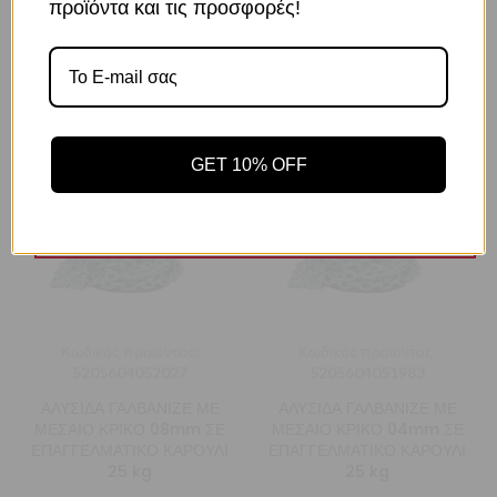
προϊόντα και τις προσφορές!
Πώληση ανά καρούλι.
Το κατάστημα χρησιμοποιεί Cookies
ΣΧΕΤΙΚΆ ΠΡΟΪΌΝΤΑ
Χρησιμοποιούμε cookies για να βελτιώσουμε την εμπειρία
σας στον ιστότοπό μας. Η χρήση και οι σκοποί αυτών
περιγράφονται στην Πολιτική Απορρήτου
GET 10% OFF
Αποδοχή
Πολιτική Απορρήτου
Ρυθμίσεις
Κωδικός προϊόντος:
Κωδικός προϊόντος:
5205604052027
5205604051983
ΑΛΥΣΙΔΑ ΓΑΛΒΑΝΙΖΕ ΜΕ
ΑΛΥΣΙΔΑ ΓΑΛΒΑΝΙΖΕ ΜΕ
ΜΕΣΑΙΟ ΚΡΙΚΟ 08mm ΣΕ
ΜΕΣΑΙΟ ΚΡΙΚΟ 04mm ΣΕ
ΕΠΑΓΓΕΛΜΑΤΙΚΟ ΚΑΡΟΥΛΙ
ΕΠΑΓΓΕΛΜΑΤΙΚΟ ΚΑΡΟΥΛΙ
25 kg
25 kg