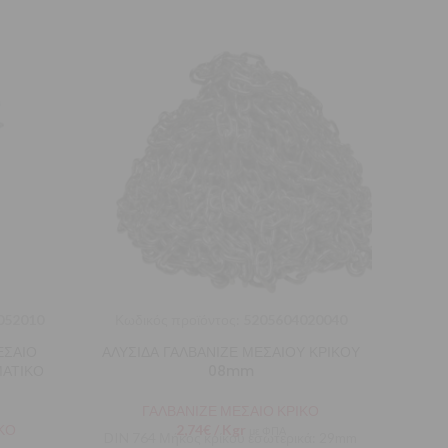
052010
Κωδικός προϊόντος:
5205604020040
Κωδι
ΕΣΑΙΟ
ΑΛΥΣΙΔΑ ΓΑΛΒΑΝΙΖΕ ΜΕΣΑΙΟΥ ΚΡΙΚΟΥ
ΑΛΥΣΙ
ΜΑΤΙΚΟ
08mm
ΓΑΛΒΑΝΙΖΕ ΜΕΣΑΙΟ ΚΡΙΚΟ
ΚΟ
2,74
€
/ Kgr
με ΦΠΑ
DIN 764 Μήκος κρίκου εσωτερικά: 29mm
DIN 7