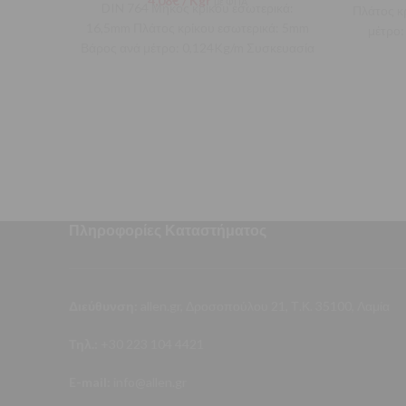
4,08
€
/ Kgr
με ΦΠΑ
DIN 764 Μήκος κρίκου εσωτερικά:
Πλάτος κ
16,5mm Πλάτος κρίκου εσωτερικά: 5mm
μέτρο:
Βάρος ανά μέτρο: 0,124Kg/m Συσκευασία
σε καρούλι 25Kg συνολικού μήκους
Πληροφορίες Καταστήματος
Διεύθυνση:
allen.gr, Δροσοπούλου 21, Τ.Κ. 35100, Λαμία
Τηλ.:
+30 223 104 4421
E-mail:
info@allen.gr