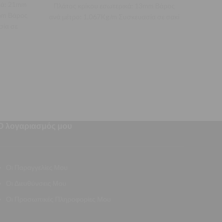
κά: 21mm
Πλάτος κρίκου εσωτερικά: 13mm Βάρος
Πλάτο
5mm Βάρος
ανά μέτρο: 1,067Kg/m Συσκευασία σε σακί
ανά μέ
σία σε
50Kg συνολικού μήκους
ήκους
Ο λογαριασμός μου
Οι Παραγγελίες Μου
Οι Διευθύνσεις Μου
Οι Προσωπικές Πληροφορίες Μου