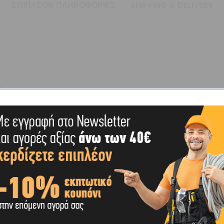
ΕΠΙΠΛΈΟΝ ΠΛΗΡΟΦΟΡΊΕΣ
SHIPPING & DELIVERY
)
 (MM)
ΊΑ
ΣΤΙΚΌ
ΜΕΣ