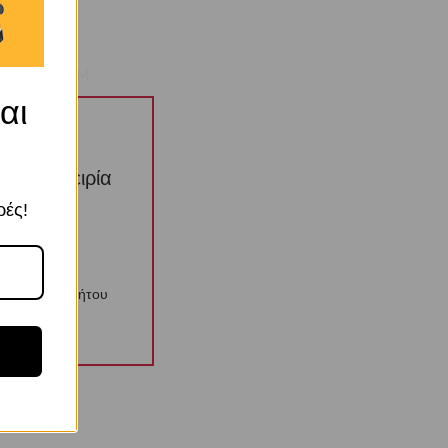
OEM
αι
την εμπειρία
ί αυτών
ρές!
λιτική Απορρήτου