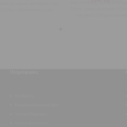
2,83
€
/ Kgr
με ΦΠΑ
DIN 764 Μήκος κρίκου εσωτερι
ρίκου εσωτερικά: 6mm Βάρος ανά
Πλάτος κρίκου εσωτερικά: 10,
 0,23Kg/m Συσκευασία σε σακί
ανά μέτρο: 0,7Kg/m Συσκευα
50Kg συνολικού μήκους
καρούλι 25Kg συνολικού μ
Πληροφορίες
Το Allen.Gr
Επικοινωνήστε Μαζί Μας
Τρόποι Πληρωμής
Τρόποι Αποστολής