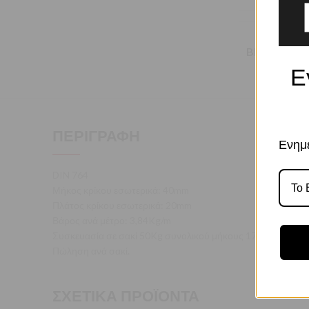
BRAND
Ε
ΠΕΡΙΓΡΑΦΉ
Ενημε
DIN 764
Μήκος κρίκου εσωτερικά: 40mm
Πλάτος κρίκου εσωτερικά: 20mm
Βάρος ανά μέτρο: 3,84Kg/m
Συσκευασία σε σακί 50Kg συνολικού μήκους 17,8m
Πώληση ανά σακί.
ΣΧΕΤΙΚΆ ΠΡΟΪΌΝΤΑ