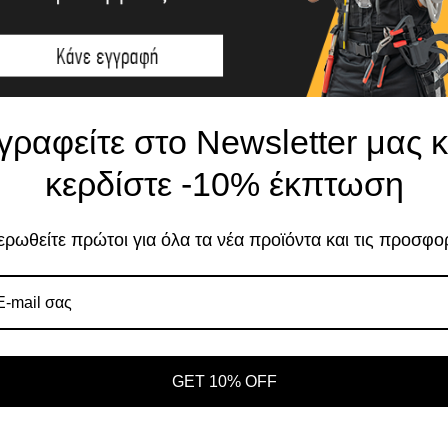
ΣΤΙΚΌ
ΜΕΣ
γραφείτε στο Newsletter μας κ
Το κατάστημα χρησιμοποιεί Cookies
κερδίστε -10% έκπτωση
Χρησιμοποιούμε cookies για να βελτιώσουμε 
σας στον ιστότοπό μας. Η χρήση και οι σκοπο
ρωθείτε πρώτοι για όλα τα νέα προϊόντα και τις προσφο
περιγράφονται στην Πολιτική Απορρήτου
Αποδοχή
Πο
Ρυθμίσεις
GET 10% OFF