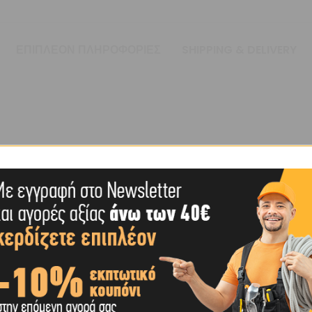
ΕΠΙΠΛΈΟΝ ΠΛΗΡΟΦΟΡΊΕΣ
SHIPPING & DELIVERY
)
 (MM)
ΊΑ