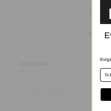
ΧΑΡΑΚΤΗΡΙ
Ε
BRAND
Ενημε
ΠΕΡΙΓΡΑΦΉ
DIN 764
Μήκος κρίκου εσωτερικά: 16,5mm
Πλάτος κρίκου εσωτερικά: 5mm
Βάρος ανά μέτρο: 0,124Kg/m
Συσκευασία σε καρούλι 25Kg συνολικού μήκους 201,6m
Πώληση ανά καρούλι.