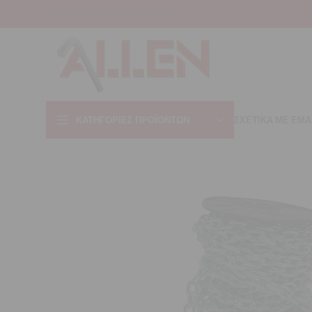
INFO@ALLEN.GR
+30 22310 44421
ΚΑΤΗΓΟΡΊΕΣ ΠΡΟΪΌΝΤΩΝ
ΣΧΕΤΙΚΑ ΜΕ ΕΜΑ