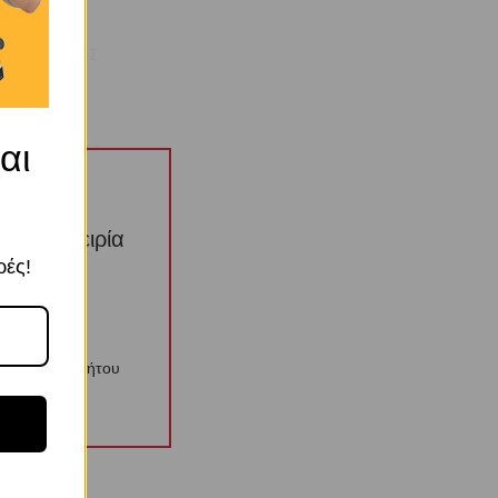
ΑΙΟΣ ΚΡΙΚΟΣ
αι
OEM
την εμπειρία
ί αυτών
ρές!
λιτική Απορρήτου