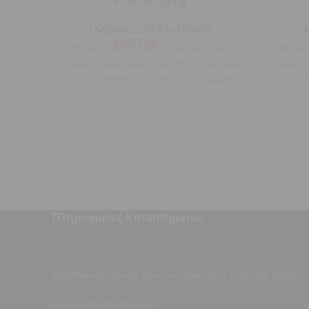
ΚΑΡΟΥΛΙ 25 kg
ΓΑΛΒΑΝΙΖΕ ΜΕΣΑΙΟ ΚΡΙΚΟ
Γ
2,83
€
/ Kgr
με ΦΠΑ
DIN 764 Μήκος κρίκου εσωτερικά: 19mm
DIN 764
Πλάτος κρίκου εσωτερικά: 8mm Βάρος ανά
Πλάτος κ
μέτρο: 0,45Kg/m Συσκευασία σε καρούλι
μέτρο: 
25Kg συνολικού μήκους
Πληροφορίες Καταστήματος
Διεύθυνση:
allen.gr, Δροσοπούλου 21, Τ.Κ. 35100, Λαμία
Τηλ.:
+30 223 104 4421