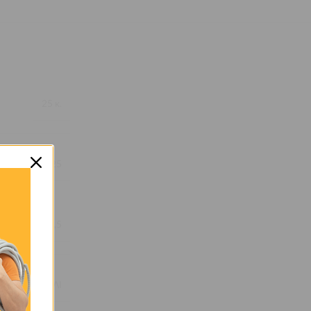
25 κ.
25
2,5
ΚΑΡΟΥΛΙ