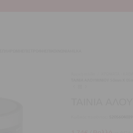
Σ
ΠΛΗΡΩΜΗ
ΕΠΙΣΤΡΟΦΗ
ΕΠΙΚΟΙΝΩΝΙΑ
HILKA
Αρχική σελίδα
ΧΡΩΜΑΤΑ - ΚΑΘΑ
ΤΑΙΝΙΑ ΑΛΟΥΜΙΝΙΟΥ 50mm Χ 05
ΤΑΙΝΙΑ ΑΛΟ
Κωδικός προϊόντος:
5205604039
1,74
€
/ Ρολλό
με ΦΠΑ