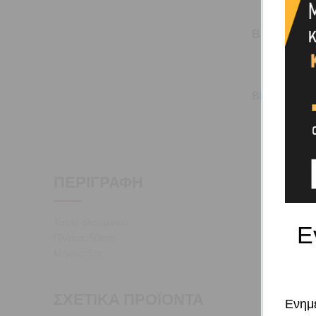
ΒΆΡΟΣ
BRAND
ΠΕΡΙΓΡΑΦΉ
Ταινία αλουμινίου
Ε
Πλάτος:50mm
Μήκος: 5m
ΣΧΕΤΙΚΆ ΠΡΟΪΌΝΤΑ
Ενημε