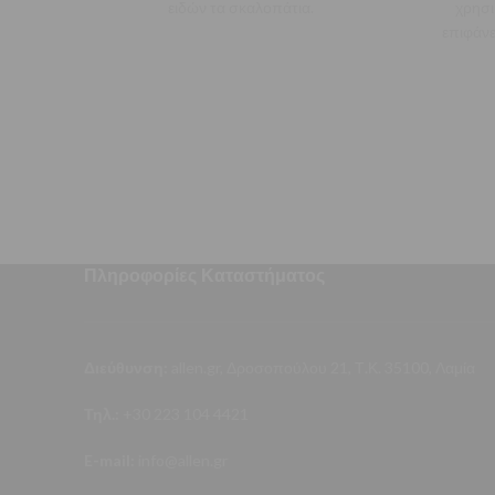
ειδών τα σκαλοπάτια.
χρησι
επιφάνε
επισκευ
Πληροφορίες Καταστήματος
Διεύθυνση:
allen.gr, Δροσοπούλου 21, Τ.Κ. 35100, Λαμία
Τηλ.:
+30 223 104 4421
E-mail:
info@allen.gr