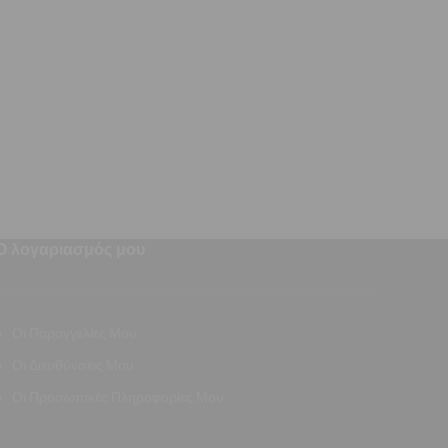
απωθεί
Ο λογαριασμός μου
Οι Παραγγελίες Μου
Οι Διευθύνσεις Μου
Οι Προσωπικές Πληροφορίες Μου