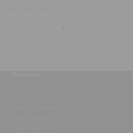
μοποιείται ακόμα και σε υγρές
ιες. Χρησιμοποιείται ευρέως για
ές αγωγών και σωλήνων χαλκού,
αλουμινίου,
Πληροφορίες
Το Allen.Gr
Επικοινωνήστε Μαζί Μας
Τρόποι Πληρωμής
Τρόποι Αποστολής