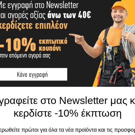
Το κατάστημα χρησιμοποιεί Cookies
γραφείτε στο Newsletter μας κ
Χρησιμοποιούμε cookies για να βελτιώσουμε 
κερδίστε -10% έκπτωση
σας στον ιστότοπό μας. Η χρήση και οι σκοπο
περιγράφονται στην Πολιτική Απορρήτου
ρωθείτε πρώτοι για όλα τα νέα προϊόντα και τις προσφο