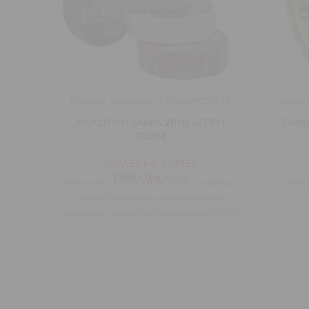
Κωδικός προϊόντος:
5205604027971
Κωδικό
ΜΟΝΩΤΙΚΗ ΤΑΙΝΙΑ 20YD ΑΣΠΡΗ
ΤΑΙΝ
GLOBE
ΚΟΛΛΕΣ ΚΑΙ ΤΑΙΝΙΕΣ
1,26
€
/ Τμχ
με ΦΠΑ
Μονωτική αυτοκόλλητη ταινία σε άσπρο
Πλάτο
χρώμα Κατάλληλη για προσωρινές
επισκευές, μπορεί να χρησιμοποιηθεί στο
σπίτι στο γκαράζ, στον κήπο ή