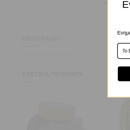
Ε
BRAND
Ενημε
ΠΕΡΙΓΡΑΦΉ
Κόλλα δυο συστατικών 25ml
ΣΧΕΤΙΚΆ ΠΡΟΪΌΝΤΑ