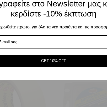
γραφείτε στο Newsletter μας κ
Το κατάστημα χρησιμοποιεί Cookies
κερδίστε -10% έκπτωση
Χρησιμοποιούμε cookies για να βελτιώσουμε 
σας στον ιστότοπό μας. Η χρήση και οι σκοπο
περιγράφονται στην Πολιτική Απορρήτου
ρωθείτε πρώτοι για όλα τα νέα προϊόντα και τις προσφο
Αποδοχή
Πο
Ρυθμίσεις
GET 10% OFF