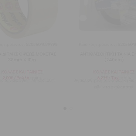
ς προϊόντος:
5205604039998
Κωδικός προϊόντος:
5205604
ΙΑ ΔΙΠΛΗΣ ΟΨΕΩΣ ΜΟΚΕΤΑΣ
ΑΝΤΙΟΛΙΣΘΗΤΙΚΗ ΤΑΙΝΙΑ Σ
38mm Χ 10m
(240cm)
ΚΟΛΛΕΣ ΚΑΙ ΤΑΙΝΙΕΣ
ΚΟΛΛΕΣ ΚΑΙ ΤΑΙΝΙΕΣ
2,00
€
/ Ρολλό
6,27
€
/ Τμχ
με ΦΠΑ
με ΦΠΑ
ς ταινίας: 38mm Μήκος: 10m
Αντιολισθητική ταινία ιδανική γι
ειδών τα σκαλοπάτια.