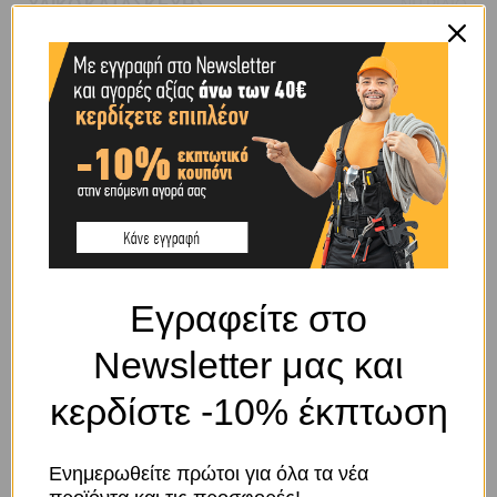
ΥΛΙΚΌ ΚΑΤΑΣΚΕΥΉΣ
ΝΙΤΡΙΛΙΟ
ΧΡΉΣΗ
ΟΤΙΔΗΠΟΤΕ
ΧΡΏΜΑ
ΚΟΚΚΙΝΟ
BRAND
OEM
Εγραφείτε στο
Newsletter μας και
SHIPPING & DELIVERY
κερδίστε -10% έκπτωση
ΠΕΡΙΓΡΑΦΉ
Ενημερωθείτε πρώτοι για όλα τα νέα