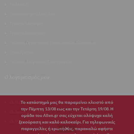
Το Allen.Gr
Επικοινωνήστε Μαζί Μας
Τρόποι Πληρωμής
Τρόποι Αποστολής
Πολιτική Προστασίας Προσωπικών Δεδομένων
Όροι Χρήσης
Πολιτική Ακύρωσης/Επιστροφών
Ο λογαριασμός μου
Το κατάστημά μας θα παραμείνει κλειστό από
Οι Παραγγελίες Μου
την Πέμπτη 13/08 εως και την Τετάρτη 19/08. Η
Οι Διευθύνσεις Μου
ομάδα του Allen.gr σας εύχεται ολόψυχα καλή
Οι Προσωπικές Πληροφορίες Μου
ξεκούραση και καλό καλοκαίρι. Για τηλεφωνικές
παραγγελίες ή ερωτήσεις, παρακαλώ αφήστε