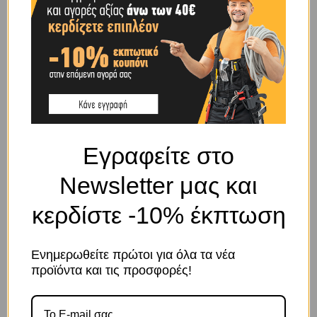
ΧΡΏΜΑ
ΜΑΥΡΟ
BRAND
OEM
SHIPPING & DELIVERY
Εγραφείτε στο
ΠΕΡΙΓΡΑΦΉ
Newsletter μας και
Μαύρο ελαφρύ γάντι εργασίας από πολυουρεθάνη ιδανικό για την
κερδίστε -10% έκπτωση
προστασία των χεριών με ελαφριά και ευαίσθητη αίσθηση.
Ιδανικό για υδραυλικούς, μεταφορείς και μηχανικούς αυτοκινήτων.
Ενημερωθείτε πρώτοι για όλα τα νέα
ΣΧΕΤΙΚΆ ΠΡΟΪΌΝΤΑ
προϊόντα και τις προσφορές!
Το κατάστημα χρησιμοποιεί Cookies
Χρησιμοποιούμε cookies για να βελτιώσουμε την εμπειρία