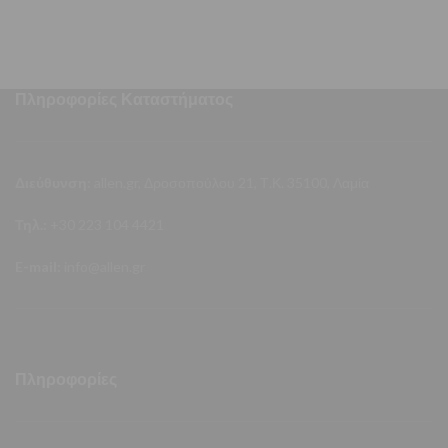
Πληροφορίες Καταστήματος
Διεύθυνση:
allen.gr, Δροσοπούλου 21, Τ.Κ. 35100, Λαμία
Τηλ.:
+30 223 104 4421
E-mail:
info@allen.gr
Πληροφορίες