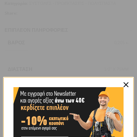
Κατηγορία:
ΣΥΣΤΟΛΕΣ - ΠΡΟΕΚΤΑΣΕΙΣ - ΠΟΛΥΣΠΑΣΤΑ
Share:
ΕΠΙΠΛΈΟΝ ΠΛΗΡΟΦΟΡΊΕΣ
ΒΆΡΟΣ
0,205 κ.
ΔΙΆΣΤΑΣΗ
1/2" Χ 75ΜΜ
BRAND
OEM
SHIPPING & DELIVERY