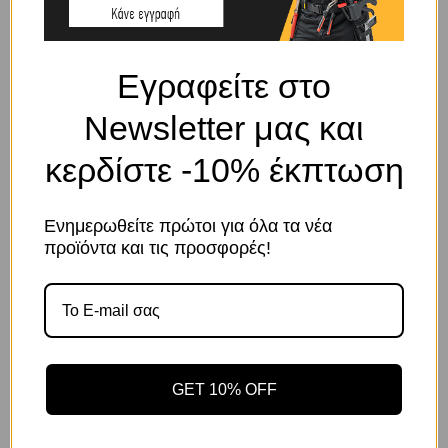
ΠΕΡΙΓΡΑΦΉ
Πολύσπαστο αέρος με κεφαλή 1/2″ και διάμετρο 75 mm
Εγραφείτε στο
ΣΧΕΤΙΚΆ ΠΡΟΪΌΝΤΑ
Newsletter μας και
κερδίστε -10% έκπτωση
Ενημερωθείτε πρώτοι για όλα τα νέα
Το κατάστημα χρησιμοποιεί Cookies
προϊόντα και τις προσφορές!
Χρησιμοποιούμε cookies για να βελτιώσουμε την εμπειρία
σας στον ιστότοπό μας. Η χρήση και οι σκοποί αυτών
περιγράφονται στην Πολιτική Απορρήτου
Κωδικός προϊόντος:
Κωδικός προϊόντος:
GET 10% OFF
5205604003685
5205604003548
Αποδοχή
Πολιτική Απορρήτου
Ρυθμίσεις
ΠΡΟΕΚΤΑΣΗ ΑΕΡΟΣ 3/4″ Χ
ΣΥΣΤΟΛΗ ΑΕΡΟΣ 1″ Χ 3/4″
400mm
ACTION