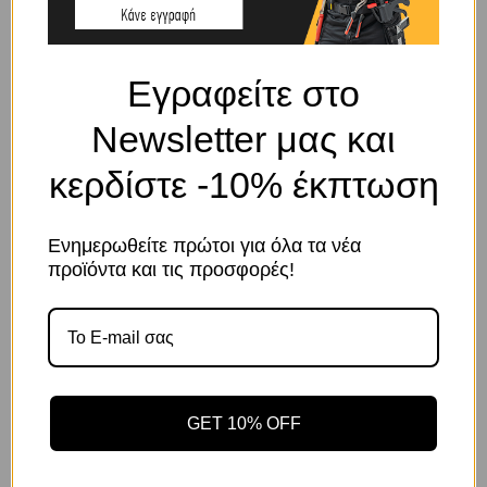
ΠΕΡΙΓΡΑΦΉ
Προέκταση για καρυδάκι αέρος 3/4” 200mm
Εγραφείτε στο
ΣΧΕΤΙΚΆ ΠΡΟΪΌΝΤΑ
Newsletter μας και
κερδίστε -10% έκπτωση
Ενημερωθείτε πρώτοι για όλα τα νέα
Το κατάστημα χρησιμοποιεί Cookies
προϊόντα και τις προσφορές!
Χρησιμοποιούμε cookies για να βελτιώσουμε την εμπειρία
σας στον ιστότοπό μας. Η χρήση και οι σκοποί αυτών
περιγράφονται στην Πολιτική Απορρήτου
Κωδικός προϊόντος:
Κωδικός προϊόντος:
GET 10% OFF
5205604004088
5205604049294
Αποδοχή
Πολιτική Απορρήτου
Ρυθμίσεις
ΠΟΛΥΣΠΑΣΤΟ ΑΕΡΟΣ 1/2″
ΠΡΟΕΚΤΑΣΗ ΑΕΡΟΣ 1″ Χ
Χ 75mm
300mm