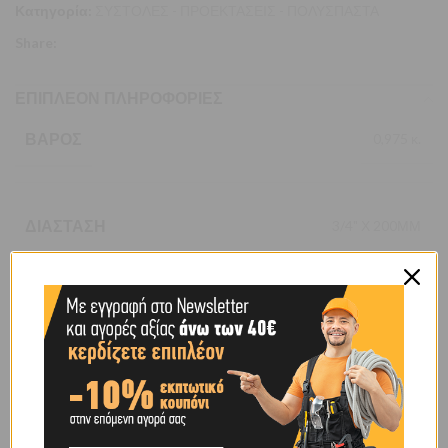
Κατηγορία:
ΣΥΣΤΟΛΕΣ - ΠΡΟΕΚΤΑΣΕΙΣ - ΠΟΛΥΣΠΑΣΤΑ
Share:
ΕΠΙΠΛΈΟΝ ΠΛΗΡΟΦΟΡΊΕΣ
ΒΆΡΟΣ
0,975 κ.
ΔΙΆΣΤΑΣΗ
3/4" Χ 200ΜΜ
BRAND
OEM
SHIPPING & DELIVERY