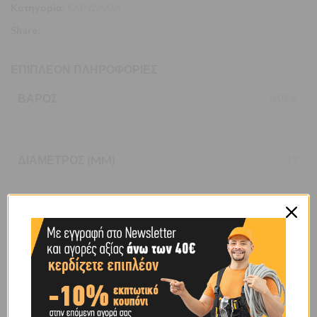
Κατηγορία:
ΚΑΡΥΔΑΚΙΑ
Share:
ΕΠΙΠΛΈΟΝ ΠΛΗΡΟΦΟΡΊΕΣ
ΒΆΡΟΣ
0,09 κ.
ΔΙΆΜΕΤΡΟΣ (MM)
17
ΧΑΡΑΚΤΗΡΙΣΤΙΚΌ
ΚΟΝΤΟ
BRAND
ACTION