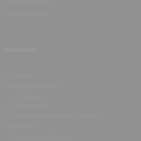
Τηλ.:
+30 223 104 4421
E-mail:
info@allen.gr
Πληροφορίες
Το Allen.Gr
Επικοινωνήστε Μαζί Μας
Τρόποι Πληρωμής
Τρόποι Αποστολής
Πολιτική Προστασίας Προσωπικών Δεδομένων
Όροι Χρήσης
Πολιτική Ακύρωσης/Επιστροφών