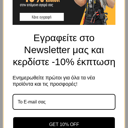
SHIPPING & DELIVERY
ΠΕΡΙΓΡΑΦΉ
Εγραφείτε στο
Newsletter μας και
Καρυδάκι μαύρο εξάγωνο αέρος για μπουλονόκλειδα 3/4″ 28mm
ΜΑΚΡΥ ACTION
κερδίστε -10% έκπτωση
ΣΧΕΤΙΚΆ ΠΡΟΪΌΝΤΑ
Ενημερωθείτε πρώτοι για όλα τα νέα
Το κατάστημα χρησιμοποιεί Cookies
προϊόντα και τις προσφορές!
Χρησιμοποιούμε cookies για να βελτιώσουμε την εμπειρία
σας στον ιστότοπό μας. Η χρήση και οι σκοποί αυτών
περιγράφονται στην Πολιτική Απορρήτου
GET 10% OFF