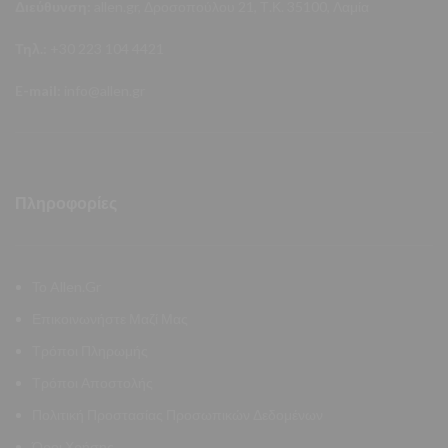
Διεύθυνση:
allen.gr, Δροσοπούλου 21, Τ.Κ. 35100, Λαμία
Τηλ.:
+30 223 104 4421
E-mail:
info@allen.gr
Πληροφορίες
Το Allen.Gr
Επικοινωνήστε Μαζί Μας
Τρόποι Πληρωμής
Τρόποι Αποστολής
Πολιτική Προστασίας Προσωπικών Δεδομένων
Όροι Χρήσης