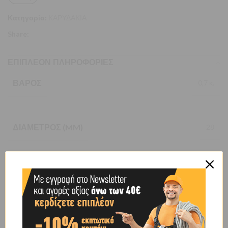
Κατηγορία:
ΚΑΡΥΔΑΚΙΑ
Share:
ΕΠΙΠΛΈΟΝ ΠΛΗΡΟΦΟΡΊΕΣ
ΒΆΡΟΣ
0,7 κ.
ΔΙΆΜΕΤΡΟΣ (MM)
28
ΧΑΡΑΚΤΗΡΙΣΤΙΚΌ
ΜΑΚΡΥ
BRAND
ACTION