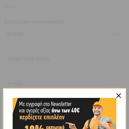
Share:
ΕΠΙΠΛΈΟΝ ΠΛΗΡΟΦΟΡΊΕΣ
ΒΆΡΟΣ
0,43 κ.
ΔΙΆΜΕΤΡΟΣ (INCH)
1"
ΤΎΠΟΥ
ΣΦΑΙΡΑΣ
BRAND
OEM
SHIPPING & DELIVERY