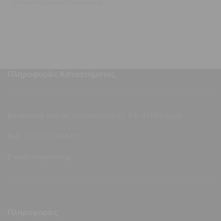
κίνδυνος να ξεφύγει Κλίση κεφαλής
: 90ο 1”
Πληροφορίες Καταστήματος
Διεύθυνση:
allen.gr, Δροσοπούλου 21, Τ.Κ. 35100, Λαμία
Τηλ.:
+30 223 104 4421
E-mail:
info@allen.gr
Πληροφορίες