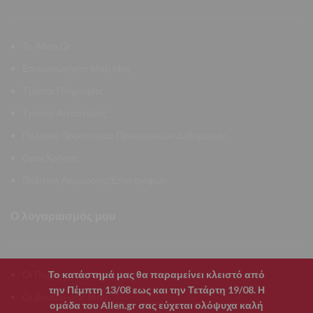
Το Allen.Gr
Επικοινωνήστε Μαζί Μας
Τρόποι Πληρωμής
Τρόποι Αποστολής
Πολιτική Προστασίας Προσωπικών Δεδομένων
Όροι Χρήσης
Πολιτική Ακύρωσης/Επιστροφών
Ο λογαριασμός μου
Το κατάστημά μας θα παραμείνει κλειστό από
Οι Παραγγελίες Μου
την Πέμπτη 13/08 εως και την Τετάρτη 19/08. Η
Οι Διευθύνσεις Μου
ομάδα του Allen.gr σας εύχεται ολόψυχα καλή