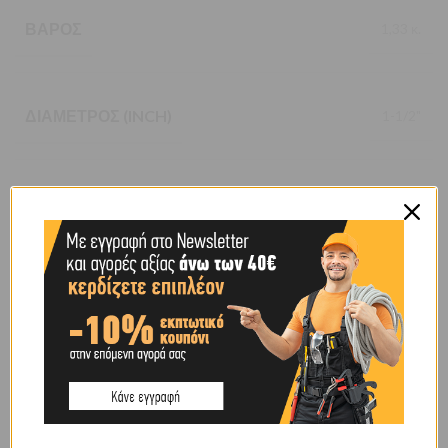
ΒΆΡΟΣ
1,33 κ.
ΔΙΆΜΕΤΡΟΣ (INCH)
1-1/2"
ΤΎΠΟΥ
ΣΟΥΗΔΙΚΟΥ
BRAND
OEM
SHIPPING & DELIVERY
ΣΧΕΤΙΚΆ ΠΡΟΪΌΝΤΑ