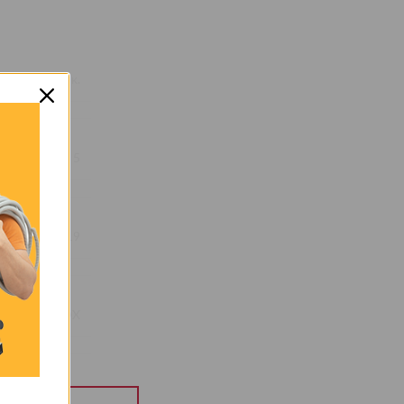
0,1 κ.
5
7Χ19
INOX
OEM