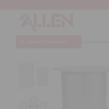
INFO@ALLEN.GR
+30 22310 44421
ΚΑΤΗΓΟΡΊΕΣ ΠΡΟΪΌΝΤΩΝ
ΣΧΕΤΙΚΑ ΜΕ ΕΜΑ