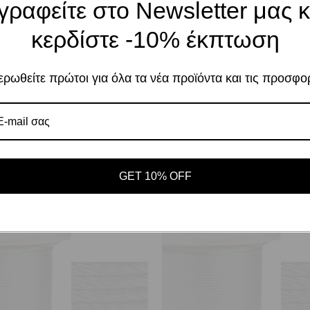
γραφείτε στο Newsletter μας κ
Το κατάστημα χρησιμοποιεί Cookies
κερδίστε -10% έκπτωση
Χρησιμοποιούμε cookies για να βελτιώσουμε 
σας στον ιστότοπό μας. Η χρήση και οι σκοπο
περιγράφονται στην Πολιτική Απορρήτου
ρωθείτε πρώτοι για όλα τα νέα προϊόντα και τις προσφο
ιο και μόλυβδαίνιο, έχουν υψηλές αντοχές στο πέρασμα του χρόνου, στο
Αποδοχή
Πο
Ρυθμίσεις
GET 10% OFF