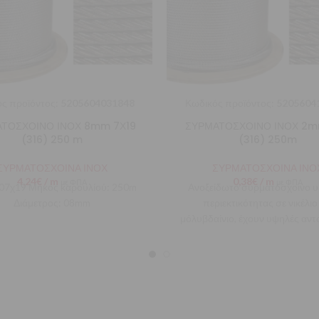
ς προϊόντος:
5205604031848
Κωδικός προϊόντος:
5205604
ΤΟΣΧΟΙΝΟ ΙΝΟΧ 8mm 7Χ19
ΣΥΡΜΑΤΟΣΧΟΙΝΟ ΙΝΟΧ 2m
(316) 250 m
(316) 250m
ΣΥΡΜΑΤΟΣΧΟΙΝΑ ΙΝΟΧ
ΣΥΡΜΑΤΟΣΧΟΙΝΑ ΙΝΟ
4,24
€
/ m
0,38
€
/ m
με ΦΠΑ
με ΦΠΑ
 07χ19 Μήκος καρουλίού: 250m
Ανοξείδωτο συρματόσχοινο 
Διάμετρος: 08mm
περιεκτικότητας σε νικέλιο
μόλυβδαίνιο, έχουν υψηλές αντ
πέρασμα του χρόνου, στον ήλιο
θάλασσα