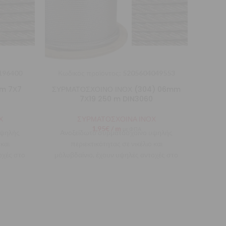
196400
Κωδικός προϊόντος:
5205604049553
Κωδι
m 7Χ7
ΣΥΡΜΑΤΟΣΧΟΙΝΟ ΙΝΟΧ (304) 06mm
ΣΥΡ
7Χ19 250 m DIN3060
Χ
ΣΥΡΜΑΤΟΣΧΟΙΝΑ ΙΝΟΧ
1,95
€
/ m
με ΦΠΑ
υψηλής
Ανοξείδωτο συρματόσχοινο υψηλής
Πλέξ
 και
περιεκτικότητας σε νικέλιο και
οχές στο
μόλυβδαίνιο, έχουν υψηλές αντοχές στο
 και την
πέρασμα του χρόνου, στον ήλιο και την
θάλασσα