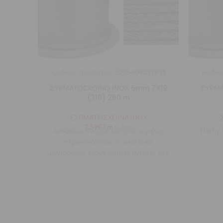
Κωδικός προϊόντος:
5205604031831
Κωδικό
ΣΥΡΜΑΤΟΣΧΟΙΝΟ ΙΝΟΧ 6mm 7Χ19
ΣΥΡΜΑ
(316) 250 m
ΣΥΡΜΑΤΟΣΧΟΙΝΑ ΙΝΟΧ
2,59
€
/ m
με ΦΠΑ
Ανοξείδωτο συρματόσχοινο υψηλής
Πλέξη:
περιεκτικότητας σε νικέλιο και
μόλυβδαίνιο, έχουν υψηλές αντοχές στο
πέρασμα του χρόνου, στον ήλιο και την
θάλασσα