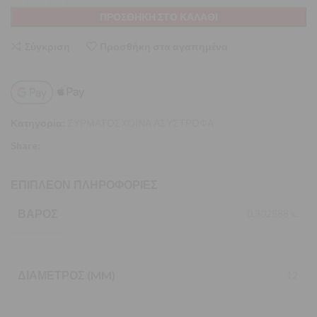
ΠΡΟΣΘΉΚΗ ΣΤΟ ΚΑΛΆΘΙ
Σύγκριση
Προσθήκη στα αγαπημένα
Κατηγορία:
ΣΥΡΜΑΤΟΣΧΟΙΝΑ ΑΣΥΣΤΡΟΦΑ
Share:
ΕΠΙΠΛΈΟΝ ΠΛΗΡΟΦΟΡΊΕΣ
ΒΆΡΟΣ
0,302588 κ.
ΔΙΆΜΕΤΡΟΣ (MM)
12