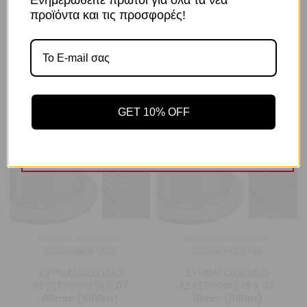
Μήκος καρουλιού: 1000m
προϊόντα και τις προσφορές!
Ιδανικό για ανύψωση αντικειμένων
Το κατάστημα χρησιμοποιεί Cookies
ΣΧΕΤΙΚΆ ΠΡΟΪΌΝΤΑ
Χρησιμοποιούμε cookies για να βελτιώσουμε την εμπειρία
σας στον ιστότοπό μας. Η χρήση και οι σκοποί αυτών
περιγράφονται στην Πολιτική Απορρήτου
GET 10% OFF
Αποδοχή
Πολιτική Απορρήτου
Ρυθμίσεις
Κωδικός προϊόντος:
Κωδικός προϊόντος:
5205604047382
5205604052768
ΣΥΡΜΑΤΟΣΧΟΙΝΟ
ΣΥΡΜΑΤΟΣΧΟΙΝΟ
ΑΣΥΣΤΡΟΦΟ 18 Χ 07
ΑΣΥΣΤΡΟΦΟ 18 Χ 07
06mm (1000m)
10mm (500m)