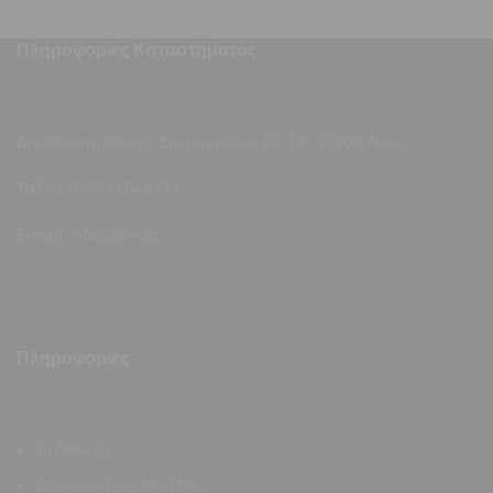
Πληροφορίες Καταστήματος
Διεύθυνση:
allen.gr, Δροσοπούλου 21, Τ.Κ. 35100, Λαμία
Τηλ.:
+30 223 104 4421
E-mail:
info@allen.gr
Πληροφορίες
Το Allen.Gr
Επικοινωνήστε Μαζί Μας