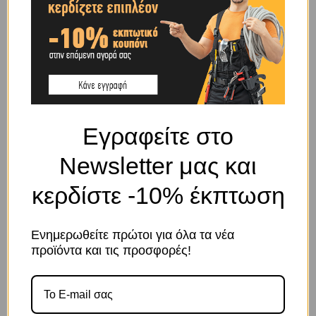
SHIPPING & DELIVERY
ΠΕΡΙΓΡΑΦΉ
Εγραφείτε στο
Διαστάσεις ρόδας: 260Χ85Χ102
Συνολικό ύψος: 310
Newsletter μας και
Διαστάσεις βάσης: 115Χ100
Κέντρα τρύπας: 84Χ72
κερδίστε -10% έκπτωση
ΣΧΕΤΙΚΆ ΠΡΟΪΌΝΤΑ
Ενημερωθείτε πρώτοι για όλα τα νέα
προϊόντα και τις προσφορές!
Το κατάστημα χρησιμοποιεί Cookies
Χρησιμοποιούμε cookies για να βελτιώσουμε την εμπειρία
σας στον ιστότοπό μας. Η χρήση και οι σκοποί αυτών
περιγράφονται στην Πολιτική Απορρήτου