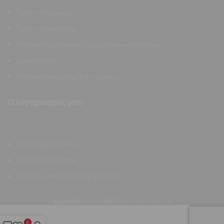
Τρόποι Πληρωμής
Τρόποι Αποστολής
Πολιτική Προστασίας Προσωπικών Δεδομένων
Όροι Χρήσης
Πολιτική Ακύρωσης/Επιστροφών
Ο λογαριασμός μου
Οι Παραγγελίες Μου
Οι Διευθύνσεις Μου
Οι Προσωπικές Πληροφορίες Μου
CLUSTER | CIS
ALLEN.GR
2026 POWERED BY
0