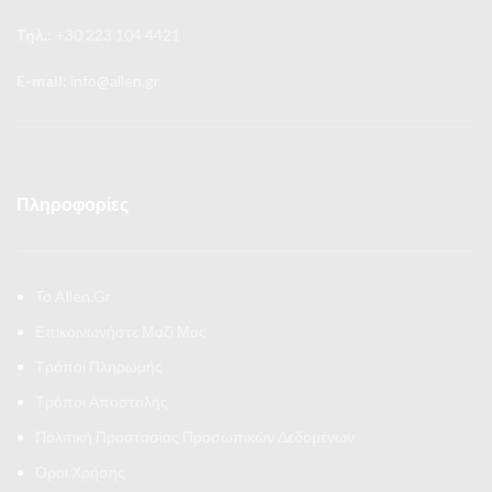
Τηλ.:
+30 223 104 4421
E-mail:
info@allen.gr
Πληροφορίες
Το Allen.Gr
Επικοινωνήστε Μαζί Μας
Τρόποι Πληρωμής
Τρόποι Αποστολής
Πολιτική Προστασίας Προσωπικών Δεδομένων
Όροι Χρήσης