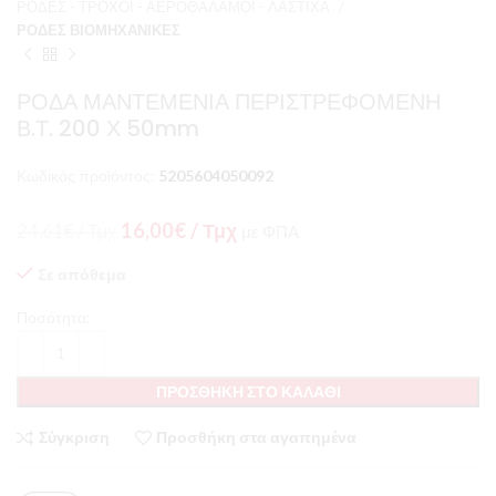
ΡΟΔΕΣ - ΤΡΟΧΟΙ - ΑΕΡΟΘΑΛΑΜΟΙ - ΛΑΣΤΙΧΑ
ΡΟΔΕΣ ΒΙΟΜΗΧΑΝΙΚΕΣ
ΡΟΔΑ ΜΑΝΤΕΜΕΝΙΑ ΠΕΡΙΣΤΡΕΦΟΜΕΝΗ
Β.Τ. 200 Χ 50mm
Κωδικός προϊόντος:
5205604050092
Original
Η
16,00
€
/ Τμχ
24,61
€
/ Τμχ
με ΦΠΑ
price
τρέχουσα
was:
τιμή
Σε απόθεμα
24,61€
είναι:
Ποσότητα:
/
16,00€
Τμχ.
/
Τμχ.
ΠΡΟΣΘΉΚΗ ΣΤΟ ΚΑΛΆΘΙ
Σύγκριση
Προσθήκη στα αγαπημένα