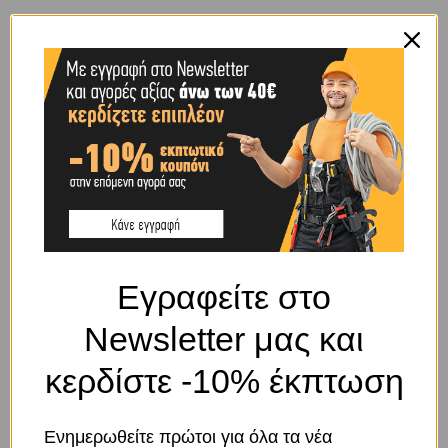
Share:
ΕΠΙΠΛΈΟΝ ΠΛΗΡΟΦΟΡΊΕΣ
ΒΆΡΟΣ
0,67 κ.
BRAND
OEM
SHIPPING & DELIVERY
Εγραφείτε στο
Newsletter μας και
ΠΕΡΙΓΡΑΦΉ
κερδίστε -10% έκπτωση
Διαστάσεις ρόδας: 85Χ24
Κιλά: 40
Ενημερωθείτε πρώτοι για όλα τα νέα
Συνολικό ύψος: 105