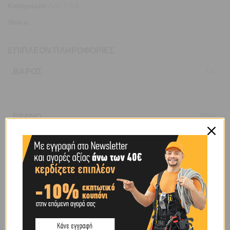
Κατηγορία:
ΛΑΣΤΙΧΑ
Share:
ΕΠΙΠΛΈΟΝ ΠΛΗΡΟΦΟΡΊΕΣ
ΒΆΡΟΣ
1 κ.
BRAND
OEM
SHIPPING & DELIVERY
ΠΕΡΙΓΡΑΦΉ
Ελαστικό με κυρτό πέλμα οδοντωτής χάραξης με 2πλά λινά. Max
210 kgm ,