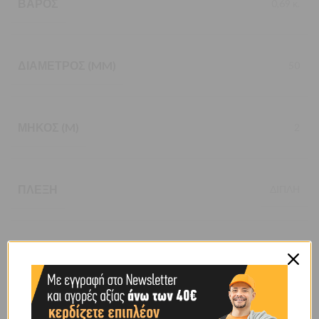
ΒΆΡΟΣ
0,69 κ.
ΔΙΆΜΕΤΡΟΣ (MM)
50
ΜΉΚΟΣ (M)
2
ΠΛΈΞΗ
ΔΙΠΛΗ
ΦΟΡΤΊΟ (TN)
2,8
BRAND
OEM