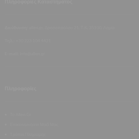
Πληροφορίες Καταστήματος
Διεύθυνση:
allen.gr, Δροσοπούλου 21, Τ.Κ. 35100, Λαμία
Τηλ.:
+30 223 104 4421
E-mail:
info@allen.gr
Πληροφορίες
Το Allen.Gr
Επικοινωνήστε Μαζί Μας
Τρόποι Πληρωμής