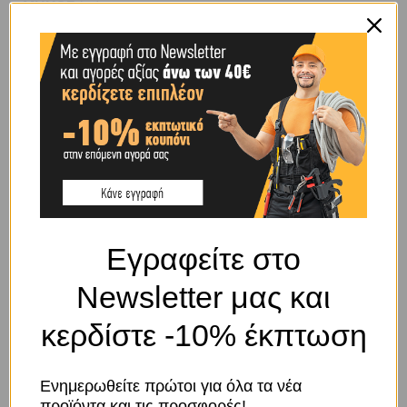
ΜΉΚΟΣ (M)
6
ΠΛΈΞΗ
ΜΟΝΗ
ΦΟΡΤΊΟ (TN)
1
BRAND
OEM
Εγραφείτε στο
Newsletter μας και
SHIPPING & DELIVERY
κερδίστε -10% έκπτωση
ΠΕΡΙΓΡΑΦΉ
Ενημερωθείτε πρώτοι για όλα τα νέα
προϊόντα και τις προσφορές!