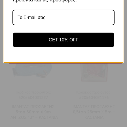
Ιμάντας πρόσδεσης φορτίων με καστάνια 1”
Το κατάστημα χρησιμοποιεί Cookies
ΣΧΕΤΙΚΆ ΠΡΟΪΌΝΤΑ
Χρησιμοποιούμε cookies για να βελτιώσουμε την εμπειρία
σας στον ιστότοπό μας. Η χρήση και οι σκοποί αυτών
περιγράφονται στην Πολιτική Απορρήτου
GET 10% OFF
Αποδοχή
Πολιτική Απορρήτου
Ρυθμίσεις
Κωδικός προϊόντος:
Κωδικός προϊόντος:
5205604031237
5205604031176
ΙΜΑΝΤΑΣ ΠΡΟΣΔΕΣΗΣ
ΙΜΑΝΤΑΣ ΠΡΟΣΔΕΣΗΣ
5ton 50mm X 9m
0,5ton 25mm Χ 5m –
ΓΑΝΤΖΟΣ “U” – ΚΑΣΤΑΝΙΑ
ΚΑΣΤΑΝΙΑ