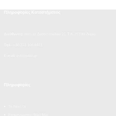
Πληροφορίες Καταστήματος
Διεύθυνση:
allen.gr, Δροσοπούλου 21, Τ.Κ. 35100, Λαμία
Τηλ.:
+30 223 104 4421
E-mail:
info@allen.gr
Πληροφορίες
Το Allen.Gr
Επικοινωνήστε Μαζί Μας