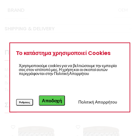
BRAND
OEM
SHIPPING & DELIVERY
ΠΕΡΙΓΡΑΦΉ
Το κατάστημα χρησιμοποιεί Cookies
Χρησιμοποιούμε cookies για να βελτιώσουμε την εμπειρία
Μέτρα ανά κιλό: 68
σας στον ιστότοπό μας. Η χρήση και οι σκοποί αυτών
περιγράφονται στην Πολιτική Απορρήτου
Κιλά ανά καρούλι: 7,4 περίπου
Βάρος εργασίας: 350Kg
Τιμή ανά κιλό
Αποδοχή
Πολιτική Απορρήτου
ΣΧΕΤΙΚΆ ΠΡΟΪΌΝΤΑ
Ρυθμίσεις