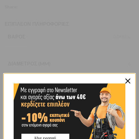
Share:
ΕΠΙΠΛΈΟΝ ΠΛΗΡΟΦΟΡΊΕΣ
ΒΆΡΟΣ
0,0485 κ.
ΔΙΆΜΕΤΡΟΣ (MM)
6
ΧΑΡΑΚΤΗΡΙΣΤΙΚΌ
ΘΗΛΥΚΗ
BRAND
OEM
SHIPPING & DELIVERY