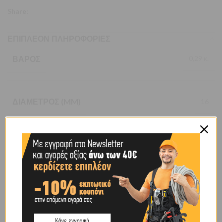
Share:
ΕΠΙΠΛΈΟΝ ΠΛΗΡΟΦΟΡΊΕΣ
ΒΆΡΟΣ
0,29 κ.
ΔΙΆΜΕΤΡΟΣ (MM)
16
ΧΑΡΑΚΤΗΡΙΣΤΙΚΌ
ΜΕ ΒΙΔΑ
BRAND
OEM
SHIPPING & DELIVERY