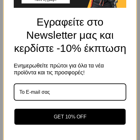
Εγραφείτε στο
ΠΕΡΙΓΡΑΦΉ
Newsletter μας και
Μάπα με βίδα γαλβανιζέ 16mm
κερδίστε -10% έκπτωση
ΣΧΕΤΙΚΆ ΠΡΟΪΌΝΤΑ
Ενημερωθείτε πρώτοι για όλα τα νέα
Το κατάστημα χρησιμοποιεί Cookies
προϊόντα και τις προσφορές!
Χρησιμοποιούμε cookies για να βελτιώσουμε την εμπειρία
σας στον ιστότοπό μας. Η χρήση και οι σκοποί αυτών
περιγράφονται στην Πολιτική Απορρήτου
GET 10% OFF
Αποδοχή
Πολιτική Απορρήτου
Ρυθμίσεις
Κωδικός προϊόντος:
Κωδικός προϊόντος: