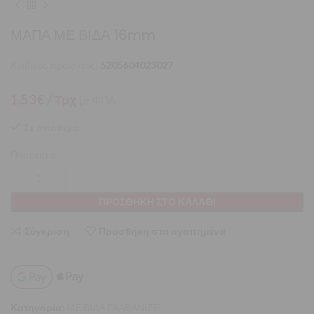
ΜΑΠΑ ΜΕ ΒΙΔΑ 16mm
Κωδικός προϊόντος:
5205604023027
1,53
€
/ Τμχ
με ΦΠΑ
Σε απόθεμα
Ποσότητα:
ΠΡΟΣΘΉΚΗ ΣΤΟ ΚΑΛΆΘΙ
Σύγκριση
Προσθήκη στα αγαπημένα
Κατηγορία:
ΜΕ ΒΙΔΑ ΓΑΛΒΑΝΙΖΕ