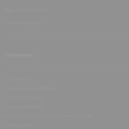
Τηλ.:
+30 223 104 4421
E-mail:
info@allen.gr
Πληροφορίες
Το Allen.Gr
Επικοινωνήστε Μαζί Μας
Τρόποι Πληρωμής
Τρόποι Αποστολής
Πολιτική Προστασίας Προσωπικών Δεδομένων
Όροι Χρήσης