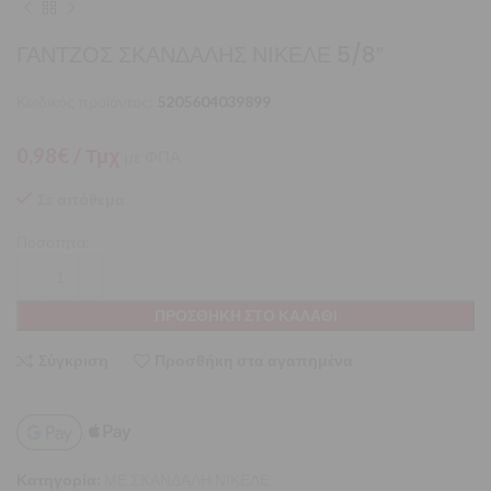
ΓΑΝΤΖΟΣ ΣΚΑΝΔΑΛΗΣ ΝΙΚΕΛΕ 5/8″
Κωδικός προϊόντος:
5205604039899
0,98
€
/ Τμχ
με ΦΠΑ
Σε απόθεμα
Ποσότητα:
ΠΡΟΣΘΉΚΗ ΣΤΟ ΚΑΛΆΘΙ
Σύγκριση
Προσθήκη στα αγαπημένα
Κατηγορία:
ΜΕ ΣΚΑΝΔΑΛΗ ΝΙΚΕΛΕ