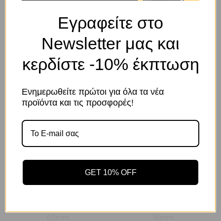
ΠΕΡΙΓΡΑΦΉ
Εγραφείτε στο
Φουρκέτα αρότρων 06mm
Newsletter μας και
ΣΧΕΤΙΚΆ ΠΡΟΪΌΝΤΑ
κερδίστε -10% έκπτωση
Ενημερωθείτε πρώτοι για όλα τα νέα
Το κατάστημα χρησιμοποιεί Cookies
προϊόντα και τις προσφορές!
Χρησιμοποιούμε cookies για να βελτιώσουμε την εμπειρία
σας στον ιστότοπό μας. Η χρήση και οι σκοποί αυτών
περιγράφονται στην Πολιτική Απορρήτου
Αποδοχή
GET 10% OFF
Πολιτική Απορρήτου
Ρυθμίσεις
Κωδικός προϊόντος:
Κωδικός προϊόντος:
5205604045180
5205604045241
ΦΟΥΡΚΕΤΑ ΑΡΟΤΡΩΝ
ΦΟΥΡΚΕΤΑ ΑΡΟΤΡΩΝ
02mm
10mm