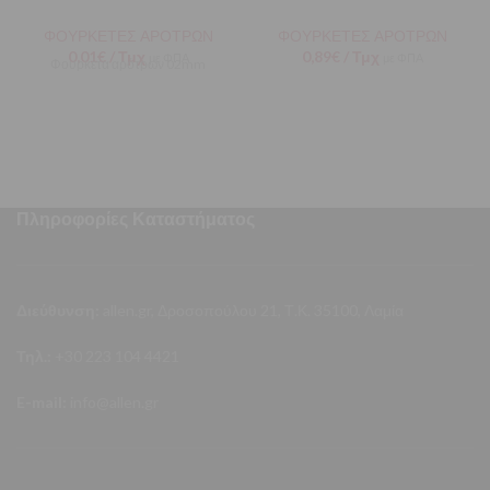
ΦΟΥΡΚΕΤΕΣ ΑΡΟΤΡΩΝ
ΦΟΥΡΚΕΤΕΣ ΑΡΟΤΡΩΝ
0,01
€
/ Τμχ
0,89
€
/ Τμχ
με ΦΠΑ
με ΦΠΑ
Φουρκέτα αρότρων 02mm
Πληροφορίες Καταστήματος
Διεύθυνση:
allen.gr, Δροσοπούλου 21, Τ.Κ. 35100, Λαμία
Τηλ.:
+30 223 104 4421
E-mail:
info@allen.gr