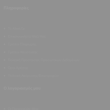
Πληροφορίες
Το Allen.Gr
Επικοινωνήστε Μαζί Μας
Τρόποι Πληρωμής
Τρόποι Αποστολής
Πολιτική Προστασίας Προσωπικών Δεδομένων
Όροι Χρήσης
Πολιτική Ακύρωσης/Επιστροφών
Ο λογαριασμός μου
Οι Παραγγελίες Μου