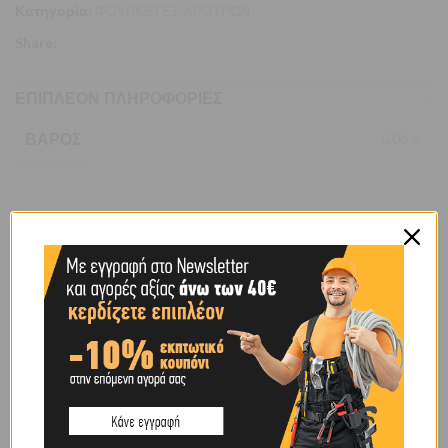
Κατηγορία:
ΦΟΥΡΚΕΤΕΣ ΑΡΟΤΡΩΝ
Share:
ΕΠΙΠΛΈΟΝ ΠΛΗΡΟΦΟΡΊΕΣ
ΒΆΡΟΣ
0,06 κ.
ΔΙΆΜΕΤΡΟΣ (MM)
6
BRAND
OEM
SHIPPING & DELIVERY