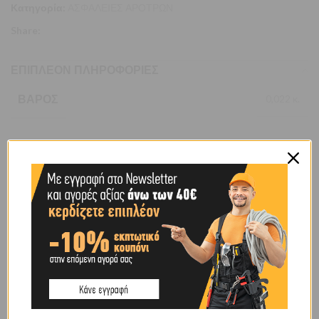
Κατηγορία:
ΑΣΦΑΛΕΙΕΣ ΑΡΟΤΡΩΝ
Share:
ΕΠΙΠΛΈΟΝ ΠΛΗΡΟΦΟΡΊΕΣ
ΒΆΡΟΣ
0,022 κ.
BRAND
OEM
SHIPPING & DELIVERY
ΠΕΡΙΓΡΑΦΉ
Ασφάλεια αρότρων 05χ41mm