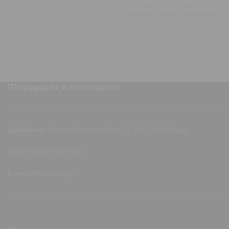
πείρου: 77mm – Φ8mm
Διαστάσεις σύρματος: 63 Χ 40mm
Πληροφορίες Καταστήματος
Διεύθυνση:
allen.gr, Δροσοπούλου 21, Τ.Κ. 35100, Λαμία
Τηλ.:
+30 223 104 4421
E-mail:
info@allen.gr