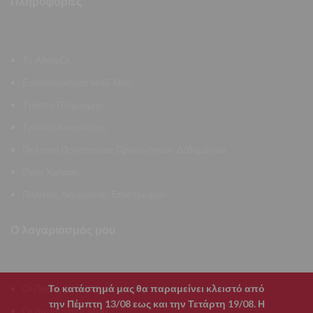
Πληροφορίες
Το Allen.Gr
Επικοινωνήστε Μαζί Μας
Τρόποι Πληρωμής
Τρόποι Αποστολής
Πολιτική Προστασίας Προσωπικών Δεδομένων
Όροι Χρήσης
Πολιτική Ακύρωσης/Επιστροφών
Ο λογαριασμός μου
Το κατάστημά μας θα παραμείνει κλειστό από
Οι Παραγγελίες Μου
την Πέμπτη 13/08 εως και την Τετάρτη 19/08. Η
Οι Διευθύνσεις Μου