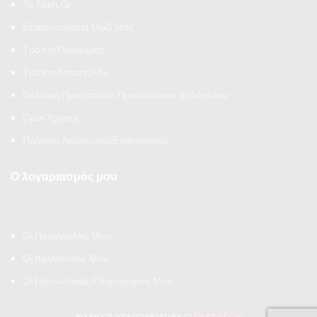
Το Allen.Gr
Επικοινωνήστε Μαζί Μας
Τρόποι Πληρωμής
Τρόποι Αποστολής
Πολιτική Προστασίας Προσωπικών Δεδομένων
Όροι Χρήσης
Πολιτική Ακύρωσης/Επιστροφών
Ο λογαριασμός μου
Οι Παραγγελίες Μου
Οι Διευθύνσεις Μου
Οι Προσωπικές Πληροφορίες Μου
CLUSTER | CIS
ALLEN.GR
2026 POWERED BY