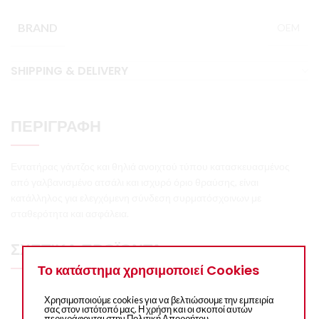
BRAND
OEM
SHIPPING & DELIVERY
ΠΕΡΙΓΡΑΦΉ
Εντατήρας γάντζος και θηλιά ανοιχτού τύπου κατασκευασμένος
από γαλβανισμένο ατσάλι και ισχυρό όριο θραύσης, είναι
κατάλληλος για ελεγχόμενη σύνδεση συρματόσχοινων με
σταθερότητα και ασφάλεια.
ΣΧΕΤΙΚΆ ΠΡΟΪΌΝΤΑ
Το κατάστημα χρησιμοποιεί Cookies
Χρησιμοποιούμε cookies για να βελτιώσουμε την εμπειρία
σας στον ιστότοπό μας. Η χρήση και οι σκοποί αυτών
περιγράφονται στην Πολιτική Απορρήτου